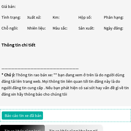
Giá bán:
Tình trạng:
Xuất xứ:
Km:
Hộp số:
Phân hạng:
Chỗ ngồi:
Nhiên liệu:
Màu sắc:
Sản xuất:
Ngày đăng:
Thông tin chi tiết
————————————————————————
* Chú ý:
Thông tin rao bán xe: "
" bạn đang xem ở trên là do người dùng
đăng tải lên trang web. Mọi thông tin liên quan tới tin đăng này là do
người đăng tin cung cấp . Nếu bạn phát hiện có sai sót hay vấn đề gì về tin
đăng xin hãy thông báo cho chúng tôi
Báo cáo tin xe đã bán