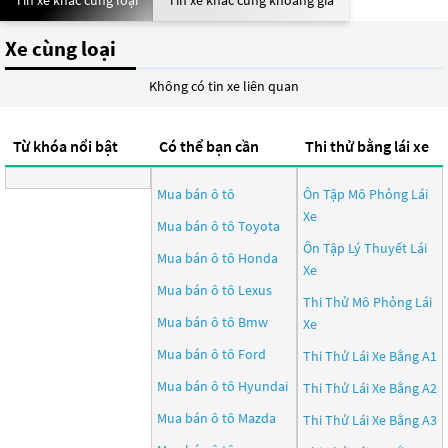
Tin xe khác cùng loại
Tin xe khác cùng khoảng giá
Xe cùng loại
Không có tin xe liên quan
Từ khóa nổi bật
Có thể bạn cần
Thi thử bằng lái xe
Mua bán ô tô
Ôn Tập Mô Phỏng Lái
Xe
Mua bán ô tô
Toyota
Ôn Tập Lý Thuyết Lái
Mua bán ô tô
Honda
Xe
Mua bán ô tô
Lexus
Thi Thử Mô Phỏng Lái
Mua bán ô tô
Bmw
Xe
Mua bán ô tô
Ford
Thi Thử Lái Xe Bằng A1
Mua bán ô tô
Hyundai
Thi Thử Lái Xe Bằng A2
Mua bán ô tô
Mazda
Thi Thử Lái Xe Bằng A3