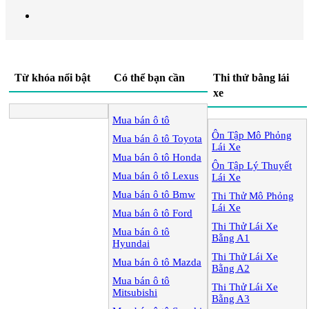
Từ khóa nổi bật
Có thể bạn cần
Thi thử bằng lái
xe
Mua bán ô tô
Ôn Tập Mô Phỏng
Mua bán ô tô
Toyota
Lái Xe
Mua bán ô tô
Honda
Ôn Tập Lý Thuyết
Mua bán ô tô
Lexus
Lái Xe
Mua bán ô tô
Bmw
Thi Thử Mô Phỏng
Lái Xe
Mua bán ô tô
Ford
Thi Thử Lái Xe
Mua bán ô tô
Bằng A1
Hyundai
Thi Thử Lái Xe
Mua bán ô tô
Mazda
Bằng A2
Mua bán ô tô
Thi Thử Lái Xe
Mitsubishi
Bằng A3