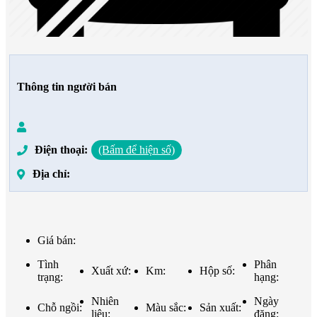
Thông tin người bán
Điện thoại:
(Bấm để hiện số)
Địa chỉ:
Giá bán:
Tình
Phân
Xuất xứ:
Km:
Hộp số:
trạng:
hạng:
Nhiên
Ngày
Chỗ ngồi:
Màu sắc:
Sản xuất:
liệu:
đăng: