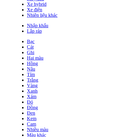
Xe hybrid
Xe điện
Nhiên liệu khác
Nhập khẩu
Lắp ráp
Bạc
Cát
Ghi
Hai màu
Hồng
Nâu
Tím
Trắng
Vàng
Xanh
Xám
Đỏ
Đồng
Đen
Kem
Cam
Nhiều màu
Màu khác