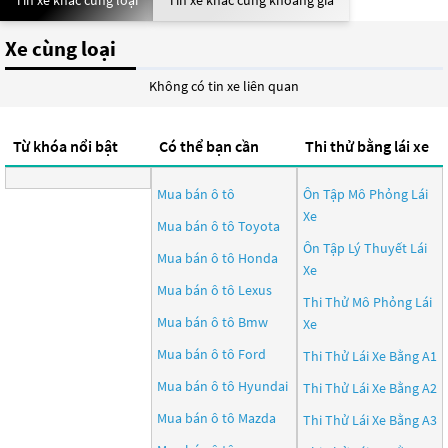
Tin xe khác cùng loại
Tin xe khác cùng khoảng giá
Xe cùng loại
Không có tin xe liên quan
Từ khóa nổi bật
Có thể bạn cần
Thi thử bằng lái xe
Mua bán ô tô
Ôn Tập Mô Phỏng Lái
Xe
Mua bán ô tô
Toyota
Ôn Tập Lý Thuyết Lái
Mua bán ô tô
Honda
Xe
Mua bán ô tô
Lexus
Thi Thử Mô Phỏng Lái
Mua bán ô tô
Bmw
Xe
Mua bán ô tô
Ford
Thi Thử Lái Xe Bằng A1
Mua bán ô tô
Hyundai
Thi Thử Lái Xe Bằng A2
Mua bán ô tô
Mazda
Thi Thử Lái Xe Bằng A3