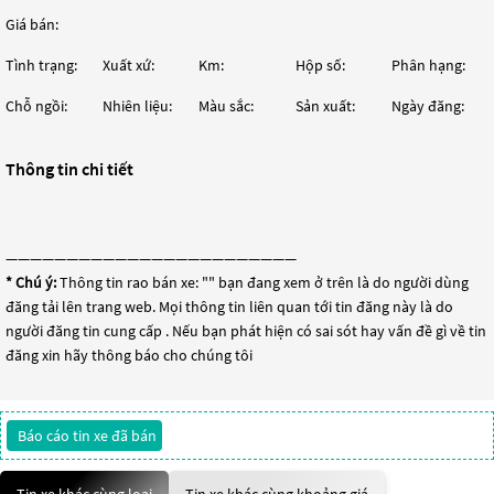
Giá bán:
Tình trạng:
Xuất xứ:
Km:
Hộp số:
Phân hạng:
Chỗ ngồi:
Nhiên liệu:
Màu sắc:
Sản xuất:
Ngày đăng:
Thông tin chi tiết
————————————————————————
* Chú ý:
Thông tin rao bán xe: "
" bạn đang xem ở trên là do người dùng
đăng tải lên trang web. Mọi thông tin liên quan tới tin đăng này là do
người đăng tin cung cấp . Nếu bạn phát hiện có sai sót hay vấn đề gì về tin
đăng xin hãy thông báo cho chúng tôi
Báo cáo tin xe đã bán