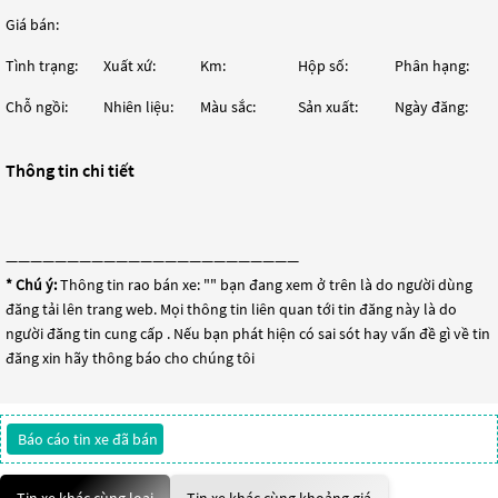
Giá bán:
Tình trạng:
Xuất xứ:
Km:
Hộp số:
Phân hạng:
Chỗ ngồi:
Nhiên liệu:
Màu sắc:
Sản xuất:
Ngày đăng:
Thông tin chi tiết
————————————————————————
* Chú ý:
Thông tin rao bán xe: "
" bạn đang xem ở trên là do người dùng
đăng tải lên trang web. Mọi thông tin liên quan tới tin đăng này là do
người đăng tin cung cấp . Nếu bạn phát hiện có sai sót hay vấn đề gì về tin
đăng xin hãy thông báo cho chúng tôi
Báo cáo tin xe đã bán