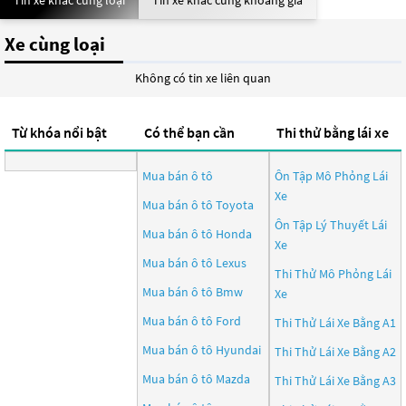
Tin xe khác cùng loại
Tin xe khác cùng khoảng giá
Xe cùng loại
Không có tin xe liên quan
Từ khóa nổi bật
Có thể bạn cần
Thi thử bằng lái xe
Mua bán ô tô
Ôn Tập Mô Phỏng Lái
Xe
Mua bán ô tô
Toyota
Ôn Tập Lý Thuyết Lái
Mua bán ô tô
Honda
Xe
Mua bán ô tô
Lexus
Thi Thử Mô Phỏng Lái
Mua bán ô tô
Bmw
Xe
Mua bán ô tô
Ford
Thi Thử Lái Xe Bằng A1
Mua bán ô tô
Hyundai
Thi Thử Lái Xe Bằng A2
Mua bán ô tô
Mazda
Thi Thử Lái Xe Bằng A3