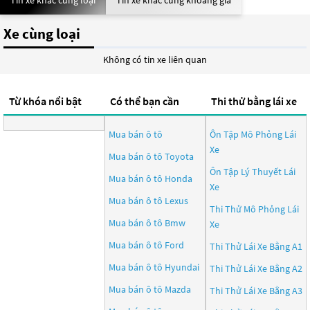
Tin xe khác cùng loại
Tin xe khác cùng khoảng giá
Xe cùng loại
Không có tin xe liên quan
Từ khóa nổi bật
Có thể bạn cần
Thi thử bằng lái xe
Mua bán ô tô
Ôn Tập Mô Phỏng Lái
Xe
Mua bán ô tô
Toyota
Ôn Tập Lý Thuyết Lái
Mua bán ô tô
Honda
Xe
Mua bán ô tô
Lexus
Thi Thử Mô Phỏng Lái
Mua bán ô tô
Bmw
Xe
Mua bán ô tô
Ford
Thi Thử Lái Xe Bằng A1
Mua bán ô tô
Hyundai
Thi Thử Lái Xe Bằng A2
Mua bán ô tô
Mazda
Thi Thử Lái Xe Bằng A3