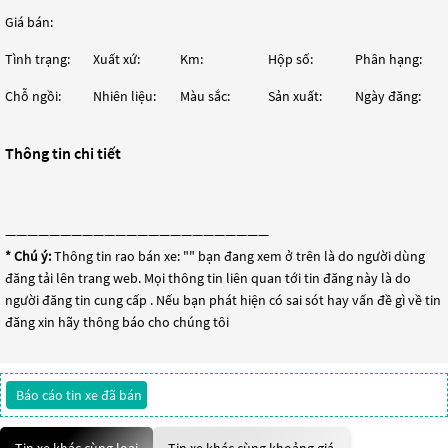
Giá bán:
Tình trạng:
Xuất xứ:
Km:
Hộp số:
Phân hạng:
Chỗ ngồi:
Nhiên liệu:
Màu sắc:
Sản xuất:
Ngày đăng:
Thông tin chi tiết
————————————————————————
* Chú ý:
Thông tin rao bán xe: "
" bạn đang xem ở trên là do người dùng
đăng tải lên trang web. Mọi thông tin liên quan tới tin đăng này là do
người đăng tin cung cấp . Nếu bạn phát hiện có sai sót hay vấn đề gì về tin
đăng xin hãy thông báo cho chúng tôi
Báo cáo tin xe đã bán