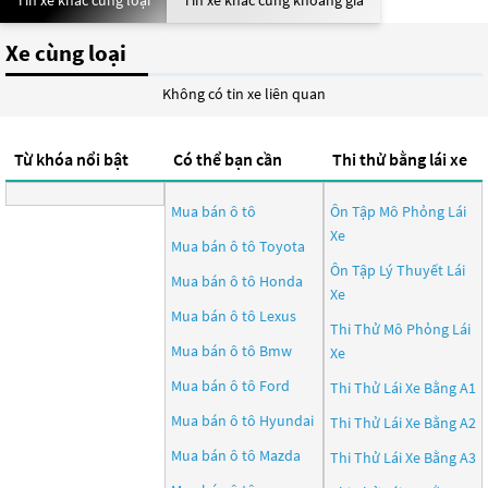
Tin xe khác cùng loại
Tin xe khác cùng khoảng giá
Xe cùng loại
Không có tin xe liên quan
Từ khóa nổi bật
Có thể bạn cần
Thi thử bằng lái xe
Mua bán ô tô
Ôn Tập Mô Phỏng Lái
Xe
Mua bán ô tô
Toyota
Ôn Tập Lý Thuyết Lái
Mua bán ô tô
Honda
Xe
Mua bán ô tô
Lexus
Thi Thử Mô Phỏng Lái
Mua bán ô tô
Bmw
Xe
Mua bán ô tô
Ford
Thi Thử Lái Xe Bằng A1
Mua bán ô tô
Hyundai
Thi Thử Lái Xe Bằng A2
Mua bán ô tô
Mazda
Thi Thử Lái Xe Bằng A3