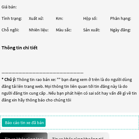
Giá bán:
Tình trạng:
Xuất xứ:
Km:
Hộp số:
Phân hạng:
Chỗ ngồi:
Nhiên liệu:
Màu sắc:
Sản xuất:
Ngày đăng:
Thông tin chi tiết
————————————————————————
* Chú ý:
Thông tin rao bán xe: "
" bạn đang xem ở trên là do người dùng
đăng tải lên trang web. Mọi thông tin liên quan tới tin đăng này là do
người đăng tin cung cấp . Nếu bạn phát hiện có sai sót hay vấn đề gì về tin
đăng xin hãy thông báo cho chúng tôi
Báo cáo tin xe đã bán