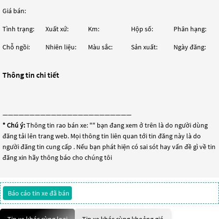
Giá bán:
Tình trạng:
Xuất xứ:
Km:
Hộp số:
Phân hạng:
Chỗ ngồi:
Nhiên liệu:
Màu sắc:
Sản xuất:
Ngày đăng:
Thông tin chi tiết
————————————————————————
* Chú ý:
Thông tin rao bán xe: "
" bạn đang xem ở trên là do người dùng
đăng tải lên trang web. Mọi thông tin liên quan tới tin đăng này là do
người đăng tin cung cấp . Nếu bạn phát hiện có sai sót hay vấn đề gì về tin
đăng xin hãy thông báo cho chúng tôi
Báo cáo tin xe đã bán