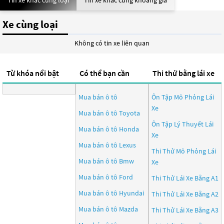
Tin xe khác cùng loại
Tin xe khác cùng khoảng giá
Xe cùng loại
Không có tin xe liên quan
Từ khóa nổi bật
Có thể bạn cần
Thi thử bằng lái xe
Mua bán ô tô
Ôn Tập Mô Phỏng Lái
Xe
Mua bán ô tô
Toyota
Ôn Tập Lý Thuyết Lái
Mua bán ô tô
Honda
Xe
Mua bán ô tô
Lexus
Thi Thử Mô Phỏng Lái
Mua bán ô tô
Bmw
Xe
Mua bán ô tô
Ford
Thi Thử Lái Xe Bằng A1
Mua bán ô tô
Hyundai
Thi Thử Lái Xe Bằng A2
Mua bán ô tô
Mazda
Thi Thử Lái Xe Bằng A3