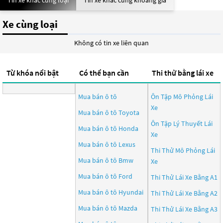
Tin xe khác cùng loại
Tin xe khác cùng khoảng giá
Xe cùng loại
Không có tin xe liên quan
Từ khóa nổi bật
Có thể bạn cần
Thi thử bằng lái xe
Mua bán ô tô
Ôn Tập Mô Phỏng Lái
Xe
Mua bán ô tô
Toyota
Ôn Tập Lý Thuyết Lái
Mua bán ô tô
Honda
Xe
Mua bán ô tô
Lexus
Thi Thử Mô Phỏng Lái
Mua bán ô tô
Bmw
Xe
Mua bán ô tô
Ford
Thi Thử Lái Xe Bằng A1
Mua bán ô tô
Hyundai
Thi Thử Lái Xe Bằng A2
Mua bán ô tô
Mazda
Thi Thử Lái Xe Bằng A3