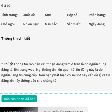
Giá bán:
Tình trạng:
Xuất xứ:
Km:
Hộp số:
Phân hạng:
Chỗ ngồi:
Nhiên liệu:
Màu sắc:
Sản xuất:
Ngày đăng:
Thông tin chi tiết
————————————————————————
* Chú ý:
Thông tin rao bán xe: "
" bạn đang xem ở trên là do người dùng
đăng tải lên trang web. Mọi thông tin liên quan tới tin đăng này là do
người đăng tin cung cấp . Nếu bạn phát hiện có sai sót hay vấn đề gì về tin
đăng xin hãy thông báo cho chúng tôi
Báo cáo tin xe đã bán