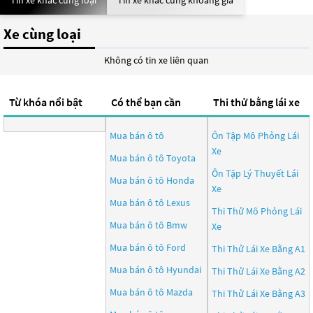
Tin xe khác cùng loại
Tin xe khác cùng khoảng giá
Xe cùng loại
Không có tin xe liên quan
Từ khóa nổi bật
Có thể bạn cần
Thi thử bằng lái xe
Mua bán ô tô
Ôn Tập Mô Phỏng Lái
Xe
Mua bán ô tô
Toyota
Ôn Tập Lý Thuyết Lái
Mua bán ô tô
Honda
Xe
Mua bán ô tô
Lexus
Thi Thử Mô Phỏng Lái
Mua bán ô tô
Bmw
Xe
Mua bán ô tô
Ford
Thi Thử Lái Xe Bằng A1
Mua bán ô tô
Hyundai
Thi Thử Lái Xe Bằng A2
Mua bán ô tô
Mazda
Thi Thử Lái Xe Bằng A3