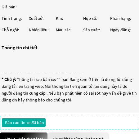
Giá bán:
Tình trạng:
Xuất xứ:
Km:
Hộp số:
Phân hạng:
Chỗ ngồi:
Nhiên liệu:
Màu sắc:
Sản xuất:
Ngày đăng:
Thông tin chi tiết
————————————————————————
* Chú ý:
Thông tin rao bán xe: "
" bạn đang xem ở trên là do người dùng
đăng tải lên trang web. Mọi thông tin liên quan tới tin đăng này là do
người đăng tin cung cấp . Nếu bạn phát hiện có sai sót hay vấn đề gì về tin
đăng xin hãy thông báo cho chúng tôi
Báo cáo tin xe đã bán