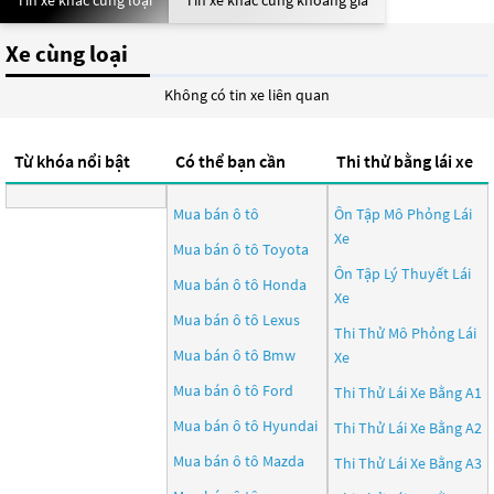
Tin xe khác cùng loại
Tin xe khác cùng khoảng giá
Xe cùng loại
Không có tin xe liên quan
Từ khóa nổi bật
Có thể bạn cần
Thi thử bằng lái xe
Mua bán ô tô
Ôn Tập Mô Phỏng Lái
Xe
Mua bán ô tô
Toyota
Ôn Tập Lý Thuyết Lái
Mua bán ô tô
Honda
Xe
Mua bán ô tô
Lexus
Thi Thử Mô Phỏng Lái
Mua bán ô tô
Bmw
Xe
Mua bán ô tô
Ford
Thi Thử Lái Xe Bằng A1
Mua bán ô tô
Hyundai
Thi Thử Lái Xe Bằng A2
Mua bán ô tô
Mazda
Thi Thử Lái Xe Bằng A3