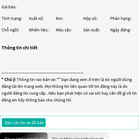
Giá bán:
Tình trạng:
Xuất xứ:
Km:
Hộp số:
Phân hạng:
Chỗ ngồi:
Nhiên liệu:
Màu sắc:
Sản xuất:
Ngày đăng:
Thông tin chi tiết
————————————————————————
* Chú ý:
Thông tin rao bán xe: "
" bạn đang xem ở trên là do người dùng
đăng tải lên trang web. Mọi thông tin liên quan tới tin đăng này là do
người đăng tin cung cấp . Nếu bạn phát hiện có sai sót hay vấn đề gì về tin
đăng xin hãy thông báo cho chúng tôi
Báo cáo tin xe đã bán