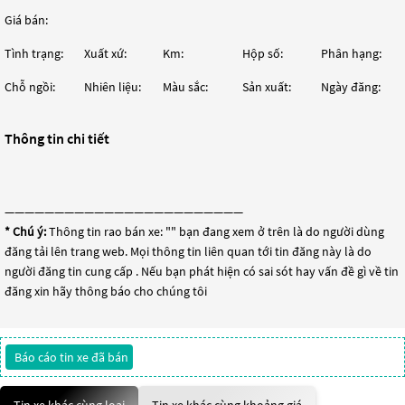
Giá bán:
Tình trạng:
Xuất xứ:
Km:
Hộp số:
Phân hạng:
Chỗ ngồi:
Nhiên liệu:
Màu sắc:
Sản xuất:
Ngày đăng:
Thông tin chi tiết
————————————————————————
* Chú ý:
Thông tin rao bán xe: "
" bạn đang xem ở trên là do người dùng
đăng tải lên trang web. Mọi thông tin liên quan tới tin đăng này là do
người đăng tin cung cấp . Nếu bạn phát hiện có sai sót hay vấn đề gì về tin
đăng xin hãy thông báo cho chúng tôi
Báo cáo tin xe đã bán