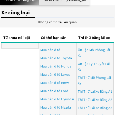
Tin xe khác cùng loại
Tin xe khác cùng khoảng giá
Xe cùng loại
Không có tin xe liên quan
Từ khóa nổi bật
Có thể bạn cần
Thi thử bằng lái xe
Mua bán ô tô
Ôn Tập Mô Phỏng Lái
Xe
Mua bán ô tô
Toyota
Ôn Tập Lý Thuyết Lái
Mua bán ô tô
Honda
Xe
Mua bán ô tô
Lexus
Thi Thử Mô Phỏng Lái
Mua bán ô tô
Bmw
Xe
Mua bán ô tô
Ford
Thi Thử Lái Xe Bằng A1
Mua bán ô tô
Hyundai
Thi Thử Lái Xe Bằng A2
Mua bán ô tô
Mazda
Thi Thử Lái Xe Bằng A3