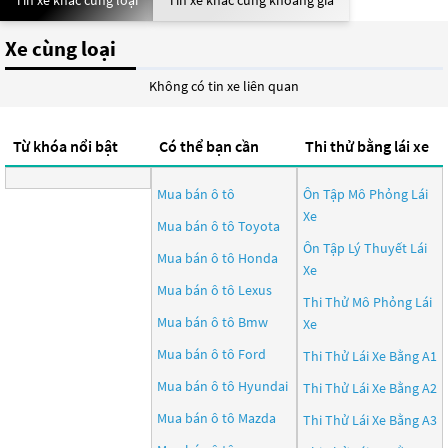
Tin xe khác cùng loại
Tin xe khác cùng khoảng giá
Xe cùng loại
Không có tin xe liên quan
Từ khóa nổi bật
Có thể bạn cần
Thi thử bằng lái xe
Mua bán ô tô
Ôn Tập Mô Phỏng Lái
Xe
Mua bán ô tô
Toyota
Ôn Tập Lý Thuyết Lái
Mua bán ô tô
Honda
Xe
Mua bán ô tô
Lexus
Thi Thử Mô Phỏng Lái
Mua bán ô tô
Bmw
Xe
Mua bán ô tô
Ford
Thi Thử Lái Xe Bằng A1
Mua bán ô tô
Hyundai
Thi Thử Lái Xe Bằng A2
Mua bán ô tô
Mazda
Thi Thử Lái Xe Bằng A3