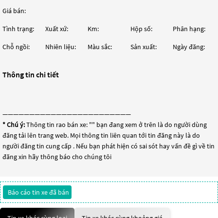
Giá bán:
Tình trạng:
Xuất xứ:
Km:
Hộp số:
Phân hạng:
Chỗ ngồi:
Nhiên liệu:
Màu sắc:
Sản xuất:
Ngày đăng:
Thông tin chi tiết
————————————————————————
* Chú ý:
Thông tin rao bán xe: "
" bạn đang xem ở trên là do người dùng
đăng tải lên trang web. Mọi thông tin liên quan tới tin đăng này là do
người đăng tin cung cấp . Nếu bạn phát hiện có sai sót hay vấn đề gì về tin
đăng xin hãy thông báo cho chúng tôi
Báo cáo tin xe đã bán