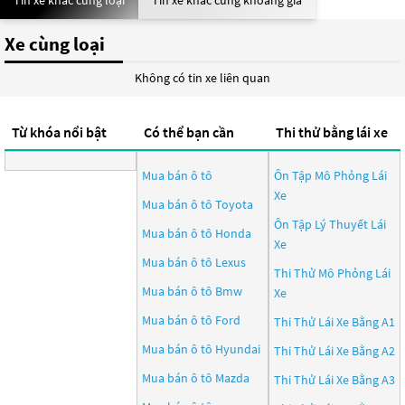
Tin xe khác cùng loại
Tin xe khác cùng khoảng giá
Xe cùng loại
Không có tin xe liên quan
Từ khóa nổi bật
Có thể bạn cần
Thi thử bằng lái xe
Mua bán ô tô
Ôn Tập Mô Phỏng Lái
Xe
Mua bán ô tô
Toyota
Ôn Tập Lý Thuyết Lái
Mua bán ô tô
Honda
Xe
Mua bán ô tô
Lexus
Thi Thử Mô Phỏng Lái
Mua bán ô tô
Bmw
Xe
Mua bán ô tô
Ford
Thi Thử Lái Xe Bằng A1
Mua bán ô tô
Hyundai
Thi Thử Lái Xe Bằng A2
Mua bán ô tô
Mazda
Thi Thử Lái Xe Bằng A3