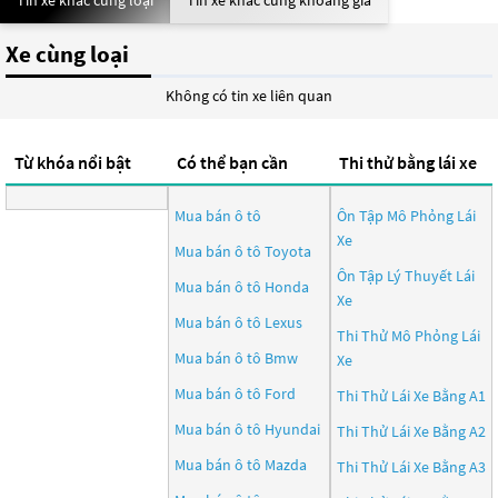
Tin xe khác cùng loại
Tin xe khác cùng khoảng giá
Xe cùng loại
Không có tin xe liên quan
Từ khóa nổi bật
Có thể bạn cần
Thi thử bằng lái xe
Mua bán ô tô
Ôn Tập Mô Phỏng Lái
Xe
Mua bán ô tô
Toyota
Ôn Tập Lý Thuyết Lái
Mua bán ô tô
Honda
Xe
Mua bán ô tô
Lexus
Thi Thử Mô Phỏng Lái
Mua bán ô tô
Bmw
Xe
Mua bán ô tô
Ford
Thi Thử Lái Xe Bằng A1
Mua bán ô tô
Hyundai
Thi Thử Lái Xe Bằng A2
Mua bán ô tô
Mazda
Thi Thử Lái Xe Bằng A3