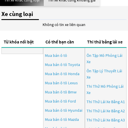
Tin xe khác cùng loại
Tin xe khác cùng khoảng giá
Xe cùng loại
Không có tin xe liên quan
Từ khóa nổi bật
Có thể bạn cần
Thi thử bằng lái xe
Mua bán ô tô
Ôn Tập Mô Phỏng Lái
Xe
Mua bán ô tô
Toyota
Ôn Tập Lý Thuyết Lái
Mua bán ô tô
Honda
Xe
Mua bán ô tô
Lexus
Thi Thử Mô Phỏng Lái
Mua bán ô tô
Bmw
Xe
Mua bán ô tô
Ford
Thi Thử Lái Xe Bằng A1
Mua bán ô tô
Hyundai
Thi Thử Lái Xe Bằng A2
Mua bán ô tô
Mazda
Thi Thử Lái Xe Bằng A3