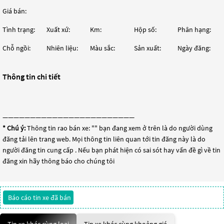
Giá bán:
Tình trạng:
Xuất xứ:
Km:
Hộp số:
Phân hạng:
Chỗ ngồi:
Nhiên liệu:
Màu sắc:
Sản xuất:
Ngày đăng:
Thông tin chi tiết
————————————————————————
* Chú ý:
Thông tin rao bán xe: "
" bạn đang xem ở trên là do người dùng
đăng tải lên trang web. Mọi thông tin liên quan tới tin đăng này là do
người đăng tin cung cấp . Nếu bạn phát hiện có sai sót hay vấn đề gì về tin
đăng xin hãy thông báo cho chúng tôi
Báo cáo tin xe đã bán