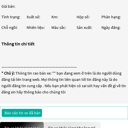
Giá bán:
Tình trạng:
Xuất xứ:
Km:
Hộp số:
Phân hạng:
Chỗ ngồi:
Nhiên liệu:
Màu sắc:
Sản xuất:
Ngày đăng:
Thông tin chi tiết
————————————————————————
* Chú ý:
Thông tin rao bán xe: "
" bạn đang xem ở trên là do người dùng
đăng tải lên trang web. Mọi thông tin liên quan tới tin đăng này là do
người đăng tin cung cấp . Nếu bạn phát hiện có sai sót hay vấn đề gì về tin
đăng xin hãy thông báo cho chúng tôi
Báo cáo tin xe đã bán