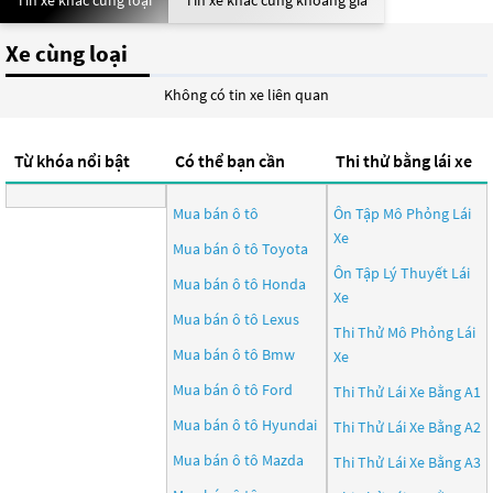
Tin xe khác cùng loại
Tin xe khác cùng khoảng giá
Xe cùng loại
Không có tin xe liên quan
Từ khóa nổi bật
Có thể bạn cần
Thi thử bằng lái xe
Mua bán ô tô
Ôn Tập Mô Phỏng Lái
Xe
Mua bán ô tô
Toyota
Ôn Tập Lý Thuyết Lái
Mua bán ô tô
Honda
Xe
Mua bán ô tô
Lexus
Thi Thử Mô Phỏng Lái
Mua bán ô tô
Bmw
Xe
Mua bán ô tô
Ford
Thi Thử Lái Xe Bằng A1
Mua bán ô tô
Hyundai
Thi Thử Lái Xe Bằng A2
Mua bán ô tô
Mazda
Thi Thử Lái Xe Bằng A3