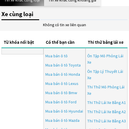
Tin xe khác cùng loại
Tin xe khác cùng khoảng giá
Xe cùng loại
Không có tin xe liên quan
Từ khóa nổi bật
Có thể bạn cần
Thi thử bằng lái xe
Mua bán ô tô
Ôn Tập Mô Phỏng Lái
Xe
Mua bán ô tô
Toyota
Ôn Tập Lý Thuyết Lái
Mua bán ô tô
Honda
Xe
Mua bán ô tô
Lexus
Thi Thử Mô Phỏng Lái
Mua bán ô tô
Bmw
Xe
Mua bán ô tô
Ford
Thi Thử Lái Xe Bằng A1
Mua bán ô tô
Hyundai
Thi Thử Lái Xe Bằng A2
Mua bán ô tô
Mazda
Thi Thử Lái Xe Bằng A3