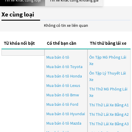
Tin xe khác cùng loại
Tin xe khác cùng khoảng giá
Xe cùng loại
Không có tin xe liên quan
Từ khóa nổi bật
Có thể bạn cần
Thi thử bằng lái xe
Mua bán ô tô
Ôn Tập Mô Phỏng Lái
Xe
Mua bán ô tô
Toyota
Ôn Tập Lý Thuyết Lái
Mua bán ô tô
Honda
Xe
Mua bán ô tô
Lexus
Thi Thử Mô Phỏng Lái
Mua bán ô tô
Bmw
Xe
Mua bán ô tô
Ford
Thi Thử Lái Xe Bằng A1
Mua bán ô tô
Hyundai
Thi Thử Lái Xe Bằng A2
Mua bán ô tô
Mazda
Thi Thử Lái Xe Bằng A3