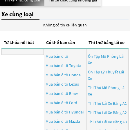
Tin xe khác cùng loại
Tin xe khác cùng khoảng giá
Xe cùng loại
Không có tin xe liên quan
Từ khóa nổi bật
Có thể bạn cần
Thi thử bằng lái xe
Mua bán ô tô
Ôn Tập Mô Phỏng Lái
Xe
Mua bán ô tô
Toyota
Ôn Tập Lý Thuyết Lái
Mua bán ô tô
Honda
Xe
Mua bán ô tô
Lexus
Thi Thử Mô Phỏng Lái
Mua bán ô tô
Bmw
Xe
Mua bán ô tô
Ford
Thi Thử Lái Xe Bằng A1
Mua bán ô tô
Hyundai
Thi Thử Lái Xe Bằng A2
Mua bán ô tô
Mazda
Thi Thử Lái Xe Bằng A3