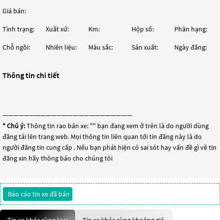
Giá bán:
Tình trạng:
Xuất xứ:
Km:
Hộp số:
Phân hạng:
Chỗ ngồi:
Nhiên liệu:
Màu sắc:
Sản xuất:
Ngày đăng:
Thông tin chi tiết
————————————————————————
* Chú ý:
Thông tin rao bán xe: "
" bạn đang xem ở trên là do người dùng
đăng tải lên trang web. Mọi thông tin liên quan tới tin đăng này là do
người đăng tin cung cấp . Nếu bạn phát hiện có sai sót hay vấn đề gì về tin
đăng xin hãy thông báo cho chúng tôi
Báo cáo tin xe đã bán