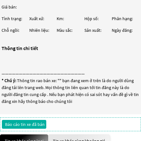
Giá bán:
Tình trạng:
Xuất xứ:
Km:
Hộp số:
Phân hạng:
Chỗ ngồi:
Nhiên liệu:
Màu sắc:
Sản xuất:
Ngày đăng:
Thông tin chi tiết
————————————————————————
* Chú ý:
Thông tin rao bán xe: "
" bạn đang xem ở trên là do người dùng
đăng tải lên trang web. Mọi thông tin liên quan tới tin đăng này là do
người đăng tin cung cấp . Nếu bạn phát hiện có sai sót hay vấn đề gì về tin
đăng xin hãy thông báo cho chúng tôi
Báo cáo tin xe đã bán