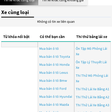
Tin xe khác cùng loại
Tin xe khác cùng khoảng giá
Xe cùng loại
Không có tin xe liên quan
Từ khóa nổi bật
Có thể bạn cần
Thi thử bằng lái xe
Mua bán ô tô
Ôn Tập Mô Phỏng Lái
Xe
Mua bán ô tô
Toyota
Ôn Tập Lý Thuyết Lái
Mua bán ô tô
Honda
Xe
Mua bán ô tô
Lexus
Thi Thử Mô Phỏng Lái
Mua bán ô tô
Bmw
Xe
Mua bán ô tô
Ford
Thi Thử Lái Xe Bằng A1
Mua bán ô tô
Hyundai
Thi Thử Lái Xe Bằng A2
Mua bán ô tô
Mazda
Thi Thử Lái Xe Bằng A3