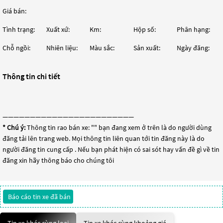
Giá bán:
Tình trạng:
Xuất xứ:
Km:
Hộp số:
Phân hạng:
Chỗ ngồi:
Nhiên liệu:
Màu sắc:
Sản xuất:
Ngày đăng:
Thông tin chi tiết
————————————————————————
* Chú ý:
Thông tin rao bán xe: "
" bạn đang xem ở trên là do người dùng
đăng tải lên trang web. Mọi thông tin liên quan tới tin đăng này là do
người đăng tin cung cấp . Nếu bạn phát hiện có sai sót hay vấn đề gì về tin
đăng xin hãy thông báo cho chúng tôi
Báo cáo tin xe đã bán