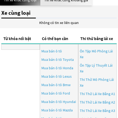
Tin xe khác cùng loại
Tin xe khác cùng khoảng giá
Xe cùng loại
Không có tin xe liên quan
Từ khóa nổi bật
Có thể bạn cần
Thi thử bằng lái xe
Mua bán ô tô
Ôn Tập Mô Phỏng Lái
Xe
Mua bán ô tô
Toyota
Ôn Tập Lý Thuyết Lái
Mua bán ô tô
Honda
Xe
Mua bán ô tô
Lexus
Thi Thử Mô Phỏng Lái
Mua bán ô tô
Bmw
Xe
Mua bán ô tô
Ford
Thi Thử Lái Xe Bằng A1
Mua bán ô tô
Hyundai
Thi Thử Lái Xe Bằng A2
Mua bán ô tô
Mazda
Thi Thử Lái Xe Bằng A3