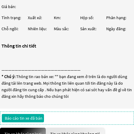
Giá bán:
Tình trạng:
Xuất xứ:
Km:
Hộp số:
Phân hạng:
Chỗ ngồi:
Nhiên liệu:
Màu sắc:
Sản xuất:
Ngày đăng:
Thông tin chi tiết
————————————————————————
* Chú ý:
Thông tin rao bán xe: "
" bạn đang xem ở trên là do người dùng
đăng tải lên trang web. Mọi thông tin liên quan tới tin đăng này là do
người đăng tin cung cấp . Nếu bạn phát hiện có sai sót hay vấn đề gì về tin
đăng xin hãy thông báo cho chúng tôi
Báo cáo tin xe đã bán