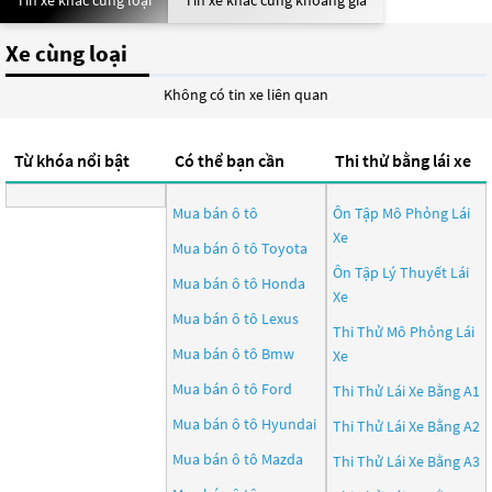
Tin xe khác cùng loại
Tin xe khác cùng khoảng giá
Xe cùng loại
Không có tin xe liên quan
Từ khóa nổi bật
Có thể bạn cần
Thi thử bằng lái xe
Mua bán ô tô
Ôn Tập Mô Phỏng Lái
Xe
Mua bán ô tô
Toyota
Ôn Tập Lý Thuyết Lái
Mua bán ô tô
Honda
Xe
Mua bán ô tô
Lexus
Thi Thử Mô Phỏng Lái
Mua bán ô tô
Bmw
Xe
Mua bán ô tô
Ford
Thi Thử Lái Xe Bằng A1
Mua bán ô tô
Hyundai
Thi Thử Lái Xe Bằng A2
Mua bán ô tô
Mazda
Thi Thử Lái Xe Bằng A3