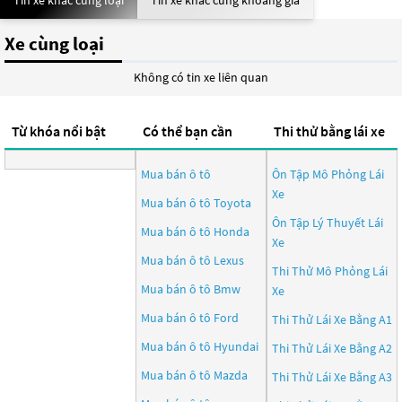
Tin xe khác cùng loại
Tin xe khác cùng khoảng giá
Xe cùng loại
Không có tin xe liên quan
Từ khóa nổi bật
Có thể bạn cần
Thi thử bằng lái xe
Mua bán ô tô
Ôn Tập Mô Phỏng Lái
Xe
Mua bán ô tô
Toyota
Ôn Tập Lý Thuyết Lái
Mua bán ô tô
Honda
Xe
Mua bán ô tô
Lexus
Thi Thử Mô Phỏng Lái
Mua bán ô tô
Bmw
Xe
Mua bán ô tô
Ford
Thi Thử Lái Xe Bằng A1
Mua bán ô tô
Hyundai
Thi Thử Lái Xe Bằng A2
Mua bán ô tô
Mazda
Thi Thử Lái Xe Bằng A3