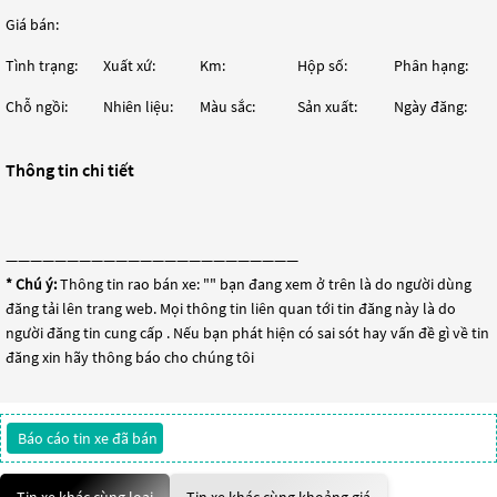
Giá bán:
Tình trạng:
Xuất xứ:
Km:
Hộp số:
Phân hạng:
Chỗ ngồi:
Nhiên liệu:
Màu sắc:
Sản xuất:
Ngày đăng:
Thông tin chi tiết
————————————————————————
* Chú ý:
Thông tin rao bán xe: "
" bạn đang xem ở trên là do người dùng
đăng tải lên trang web. Mọi thông tin liên quan tới tin đăng này là do
người đăng tin cung cấp . Nếu bạn phát hiện có sai sót hay vấn đề gì về tin
đăng xin hãy thông báo cho chúng tôi
Báo cáo tin xe đã bán