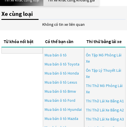
Tin xe khác cùng loại
Tin xe khác cùng khoảng giá
Xe cùng loại
Không có tin xe liên quan
Từ khóa nổi bật
Có thể bạn cần
Thi thử bằng lái xe
Mua bán ô tô
Ôn Tập Mô Phỏng Lái
Xe
Mua bán ô tô
Toyota
Ôn Tập Lý Thuyết Lái
Mua bán ô tô
Honda
Xe
Mua bán ô tô
Lexus
Thi Thử Mô Phỏng Lái
Mua bán ô tô
Bmw
Xe
Mua bán ô tô
Ford
Thi Thử Lái Xe Bằng A1
Mua bán ô tô
Hyundai
Thi Thử Lái Xe Bằng A2
Mua bán ô tô
Mazda
Thi Thử Lái Xe Bằng A3