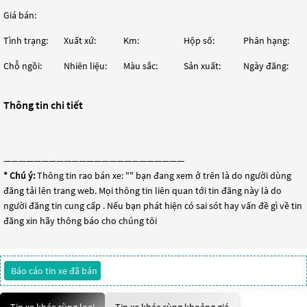
Giá bán:
Tình trạng:
Xuất xứ:
Km:
Hộp số:
Phân hạng:
Chỗ ngồi:
Nhiên liệu:
Màu sắc:
Sản xuất:
Ngày đăng:
Thông tin chi tiết
————————————————————————
* Chú ý:
Thông tin rao bán xe: "
" bạn đang xem ở trên là do người dùng
đăng tải lên trang web. Mọi thông tin liên quan tới tin đăng này là do
người đăng tin cung cấp . Nếu bạn phát hiện có sai sót hay vấn đề gì về tin
đăng xin hãy thông báo cho chúng tôi
Báo cáo tin xe đã bán