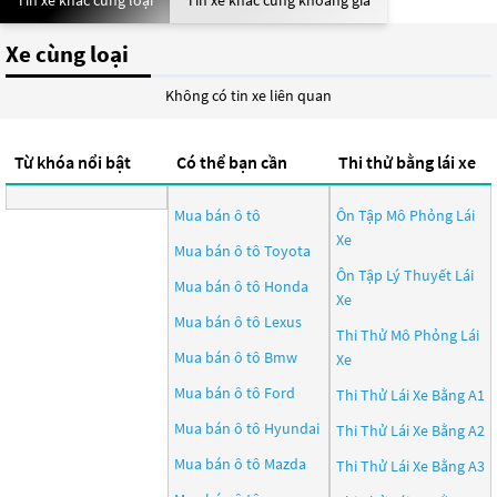
Tin xe khác cùng loại
Tin xe khác cùng khoảng giá
Xe cùng loại
Không có tin xe liên quan
Từ khóa nổi bật
Có thể bạn cần
Thi thử bằng lái xe
Mua bán ô tô
Ôn Tập Mô Phỏng Lái
Xe
Mua bán ô tô
Toyota
Ôn Tập Lý Thuyết Lái
Mua bán ô tô
Honda
Xe
Mua bán ô tô
Lexus
Thi Thử Mô Phỏng Lái
Mua bán ô tô
Bmw
Xe
Mua bán ô tô
Ford
Thi Thử Lái Xe Bằng A1
Mua bán ô tô
Hyundai
Thi Thử Lái Xe Bằng A2
Mua bán ô tô
Mazda
Thi Thử Lái Xe Bằng A3