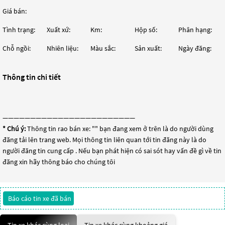
Giá bán:
Tình trạng:
Xuất xứ:
Km:
Hộp số:
Phân hạng:
Chỗ ngồi:
Nhiên liệu:
Màu sắc:
Sản xuất:
Ngày đăng:
Thông tin chi tiết
————————————————————————
* Chú ý:
Thông tin rao bán xe: "
" bạn đang xem ở trên là do người dùng
đăng tải lên trang web. Mọi thông tin liên quan tới tin đăng này là do
người đăng tin cung cấp . Nếu bạn phát hiện có sai sót hay vấn đề gì về tin
đăng xin hãy thông báo cho chúng tôi
Báo cáo tin xe đã bán