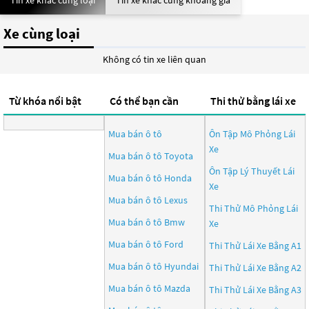
Tin xe khác cùng loại
Tin xe khác cùng khoảng giá
Xe cùng loại
Không có tin xe liên quan
Từ khóa nổi bật
Có thể bạn cần
Thi thử bằng lái xe
Mua bán ô tô
Ôn Tập Mô Phỏng Lái
Xe
Mua bán ô tô
Toyota
Ôn Tập Lý Thuyết Lái
Mua bán ô tô
Honda
Xe
Mua bán ô tô
Lexus
Thi Thử Mô Phỏng Lái
Mua bán ô tô
Bmw
Xe
Mua bán ô tô
Ford
Thi Thử Lái Xe Bằng A1
Mua bán ô tô
Hyundai
Thi Thử Lái Xe Bằng A2
Mua bán ô tô
Mazda
Thi Thử Lái Xe Bằng A3