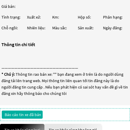
Giá bán:
Tình trạng:
Xuất xứ:
Km:
Hộp số:
Phân hạng:
Chỗ ngồi:
Nhiên liệu:
Màu sắc:
Sản xuất:
Ngày đăng:
Thông tin chi tiết
————————————————————————
* Chú ý:
Thông tin rao bán xe: "
" bạn đang xem ở trên là do người dùng
đăng tải lên trang web. Mọi thông tin liên quan tới tin đăng này là do
người đăng tin cung cấp . Nếu bạn phát hiện có sai sót hay vấn đề gì về tin
đăng xin hãy thông báo cho chúng tôi
Báo cáo tin xe đã bán