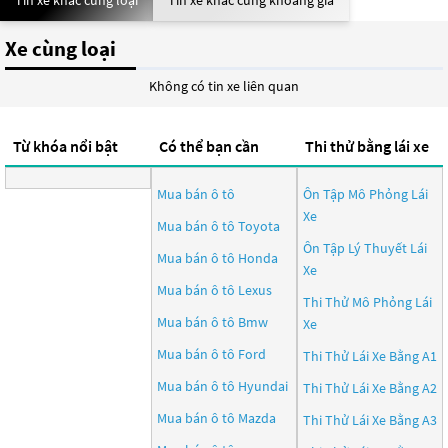
Tin xe khác cùng loại
Tin xe khác cùng khoảng giá
Xe cùng loại
Không có tin xe liên quan
Từ khóa nổi bật
Có thể bạn cần
Thi thử bằng lái xe
Mua bán ô tô
Ôn Tập Mô Phỏng Lái
Xe
Mua bán ô tô
Toyota
Ôn Tập Lý Thuyết Lái
Mua bán ô tô
Honda
Xe
Mua bán ô tô
Lexus
Thi Thử Mô Phỏng Lái
Mua bán ô tô
Bmw
Xe
Mua bán ô tô
Ford
Thi Thử Lái Xe Bằng A1
Mua bán ô tô
Hyundai
Thi Thử Lái Xe Bằng A2
Mua bán ô tô
Mazda
Thi Thử Lái Xe Bằng A3