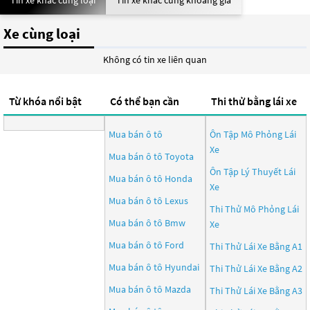
Tin xe khác cùng loại
Tin xe khác cùng khoảng giá
Xe cùng loại
Không có tin xe liên quan
Từ khóa nổi bật
Có thể bạn cần
Thi thử bằng lái xe
Mua bán ô tô
Ôn Tập Mô Phỏng Lái
Xe
Mua bán ô tô
Toyota
Ôn Tập Lý Thuyết Lái
Mua bán ô tô
Honda
Xe
Mua bán ô tô
Lexus
Thi Thử Mô Phỏng Lái
Mua bán ô tô
Bmw
Xe
Mua bán ô tô
Ford
Thi Thử Lái Xe Bằng A1
Mua bán ô tô
Hyundai
Thi Thử Lái Xe Bằng A2
Mua bán ô tô
Mazda
Thi Thử Lái Xe Bằng A3