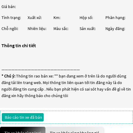
Giá bán:
Tình trạng:
Xuất xứ:
Km:
Hộp số:
Phân hạng:
Chỗ ngồi:
Nhiên liệu:
Màu sắc:
Sản xuất:
Ngày đăng:
Thông tin chi tiết
————————————————————————
* Chú ý:
Thông tin rao bán xe: "
" bạn đang xem ở trên là do người dùng
đăng tải lên trang web. Mọi thông tin liên quan tới tin đăng này là do
người đăng tin cung cấp . Nếu bạn phát hiện có sai sót hay vấn đề gì về tin
đăng xin hãy thông báo cho chúng tôi
Báo cáo tin xe đã bán