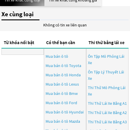
Tin xe khác cùng loại
Tin xe khác cùng khoảng giá
Xe cùng loại
Không có tin xe liên quan
Từ khóa nổi bật
Có thể bạn cần
Thi thử bằng lái xe
Mua bán ô tô
Ôn Tập Mô Phỏng Lái
Xe
Mua bán ô tô
Toyota
Ôn Tập Lý Thuyết Lái
Mua bán ô tô
Honda
Xe
Mua bán ô tô
Lexus
Thi Thử Mô Phỏng Lái
Mua bán ô tô
Bmw
Xe
Mua bán ô tô
Ford
Thi Thử Lái Xe Bằng A1
Mua bán ô tô
Hyundai
Thi Thử Lái Xe Bằng A2
Mua bán ô tô
Mazda
Thi Thử Lái Xe Bằng A3