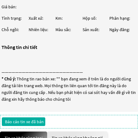
Giá bán:
Tình trạng:
Xuất xứ:
Km:
Hộp số:
Phân hạng:
Chỗ ngồi:
Nhiên liệu:
Màu sắc:
Sản xuất:
Ngày đăng:
Thông tin chi tiết
————————————————————————
* Chú ý:
Thông tin rao bán xe: "
" bạn đang xem ở trên là do người dùng
đăng tải lên trang web. Mọi thông tin liên quan tới tin đăng này là do
người đăng tin cung cấp . Nếu bạn phát hiện có sai sót hay vấn đề gì về tin
đăng xin hãy thông báo cho chúng tôi
Báo cáo tin xe đã bán