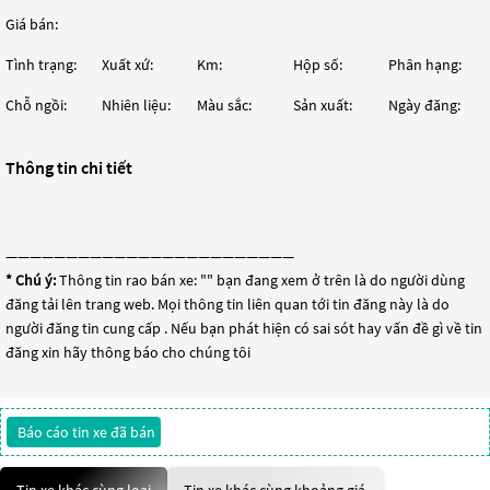
Giá bán:
Tình trạng:
Xuất xứ:
Km:
Hộp số:
Phân hạng:
Chỗ ngồi:
Nhiên liệu:
Màu sắc:
Sản xuất:
Ngày đăng:
Thông tin chi tiết
————————————————————————
* Chú ý:
Thông tin rao bán xe: "
" bạn đang xem ở trên là do người dùng
đăng tải lên trang web. Mọi thông tin liên quan tới tin đăng này là do
người đăng tin cung cấp . Nếu bạn phát hiện có sai sót hay vấn đề gì về tin
đăng xin hãy thông báo cho chúng tôi
Báo cáo tin xe đã bán