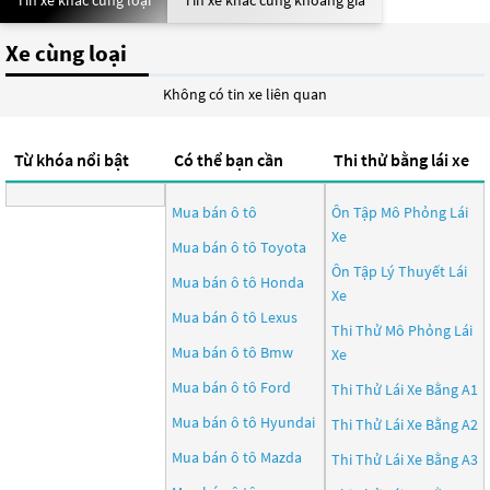
Tin xe khác cùng loại
Tin xe khác cùng khoảng giá
Xe cùng loại
Không có tin xe liên quan
Từ khóa nổi bật
Có thể bạn cần
Thi thử bằng lái xe
Mua bán ô tô
Ôn Tập Mô Phỏng Lái
Xe
Mua bán ô tô
Toyota
Ôn Tập Lý Thuyết Lái
Mua bán ô tô
Honda
Xe
Mua bán ô tô
Lexus
Thi Thử Mô Phỏng Lái
Mua bán ô tô
Bmw
Xe
Mua bán ô tô
Ford
Thi Thử Lái Xe Bằng A1
Mua bán ô tô
Hyundai
Thi Thử Lái Xe Bằng A2
Mua bán ô tô
Mazda
Thi Thử Lái Xe Bằng A3