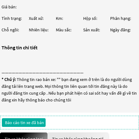
Giá bán:
Tình trạng:
Xuất xứ:
Km:
Hộp số:
Phân hạng:
Chỗ ngồi:
Nhiên liệu:
Màu sắc:
Sản xuất:
Ngày đăng:
Thông tin chi tiết
————————————————————————
* Chú ý:
Thông tin rao bán xe: "
" bạn đang xem ở trên là do người dùng
đăng tải lên trang web. Mọi thông tin liên quan tới tin đăng này là do
người đăng tin cung cấp . Nếu bạn phát hiện có sai sót hay vấn đề gì về tin
đăng xin hãy thông báo cho chúng tôi
Báo cáo tin xe đã bán