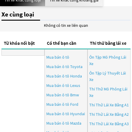
Tin xe khác cùng loại
Tin xe khác cùng khoảng giá
Xe cùng loại
Không có tin xe liên quan
Từ khóa nổi bật
Có thể bạn cần
Thi thử bằng lái xe
Mua bán ô tô
Ôn Tập Mô Phỏng Lái
Xe
Mua bán ô tô
Toyota
Ôn Tập Lý Thuyết Lái
Mua bán ô tô
Honda
Xe
Mua bán ô tô
Lexus
Thi Thử Mô Phỏng Lái
Mua bán ô tô
Bmw
Xe
Mua bán ô tô
Ford
Thi Thử Lái Xe Bằng A1
Mua bán ô tô
Hyundai
Thi Thử Lái Xe Bằng A2
Mua bán ô tô
Mazda
Thi Thử Lái Xe Bằng A3