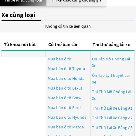
Tin xe khác cùng loại
Tin xe khác cùng khoảng giá
Xe cùng loại
Không có tin xe liên quan
Từ khóa nổi bật
Có thể bạn cần
Thi thử bằng lái xe
Mua bán ô tô
Ôn Tập Mô Phỏng Lái
Xe
Mua bán ô tô
Toyota
Ôn Tập Lý Thuyết Lái
Mua bán ô tô
Honda
Xe
Mua bán ô tô
Lexus
Thi Thử Mô Phỏng Lái
Mua bán ô tô
Bmw
Xe
Mua bán ô tô
Ford
Thi Thử Lái Xe Bằng A1
Mua bán ô tô
Hyundai
Thi Thử Lái Xe Bằng A2
Mua bán ô tô
Mazda
Thi Thử Lái Xe Bằng A3