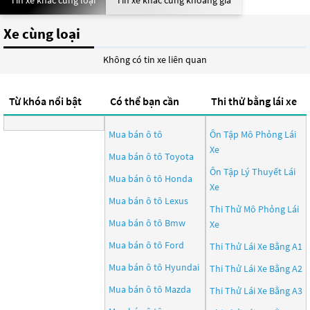
Tin xe khác cùng loại
Tin xe khác cùng khoảng giá
Xe cùng loại
Không có tin xe liên quan
Từ khóa nổi bật
Có thể bạn cần
Thi thử bằng lái xe
Mua bán ô tô
Ôn Tập Mô Phỏng Lái
Xe
Mua bán ô tô
Toyota
Ôn Tập Lý Thuyết Lái
Mua bán ô tô
Honda
Xe
Mua bán ô tô
Lexus
Thi Thử Mô Phỏng Lái
Mua bán ô tô
Bmw
Xe
Mua bán ô tô
Ford
Thi Thử Lái Xe Bằng A1
Mua bán ô tô
Hyundai
Thi Thử Lái Xe Bằng A2
Mua bán ô tô
Mazda
Thi Thử Lái Xe Bằng A3