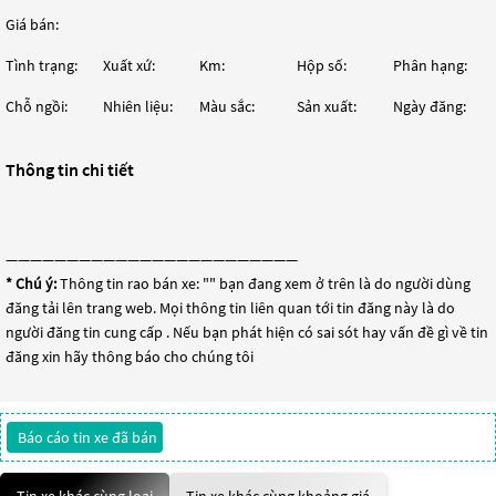
Giá bán:
Tình trạng:
Xuất xứ:
Km:
Hộp số:
Phân hạng:
Chỗ ngồi:
Nhiên liệu:
Màu sắc:
Sản xuất:
Ngày đăng:
Thông tin chi tiết
————————————————————————
* Chú ý:
Thông tin rao bán xe: "
" bạn đang xem ở trên là do người dùng
đăng tải lên trang web. Mọi thông tin liên quan tới tin đăng này là do
người đăng tin cung cấp . Nếu bạn phát hiện có sai sót hay vấn đề gì về tin
đăng xin hãy thông báo cho chúng tôi
Báo cáo tin xe đã bán