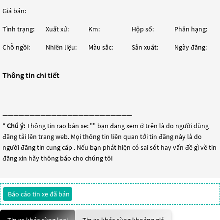
Giá bán:
Tình trạng:
Xuất xứ:
Km:
Hộp số:
Phân hạng:
Chỗ ngồi:
Nhiên liệu:
Màu sắc:
Sản xuất:
Ngày đăng:
Thông tin chi tiết
————————————————————————
* Chú ý:
Thông tin rao bán xe: "
" bạn đang xem ở trên là do người dùng
đăng tải lên trang web. Mọi thông tin liên quan tới tin đăng này là do
người đăng tin cung cấp . Nếu bạn phát hiện có sai sót hay vấn đề gì về tin
đăng xin hãy thông báo cho chúng tôi
Báo cáo tin xe đã bán