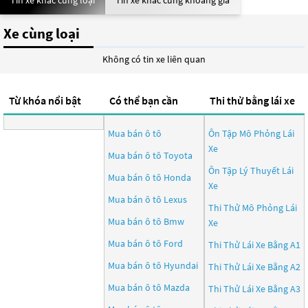
Tin xe khác cùng loại
Tin xe khác cùng khoảng giá
Xe cùng loại
Không có tin xe liên quan
Từ khóa nổi bật
Có thể bạn cần
Thi thử bằng lái xe
Mua bán ô tô
Ôn Tập Mô Phỏng Lái
Xe
Mua bán ô tô
Toyota
Ôn Tập Lý Thuyết Lái
Mua bán ô tô
Honda
Xe
Mua bán ô tô
Lexus
Thi Thử Mô Phỏng Lái
Mua bán ô tô
Bmw
Xe
Mua bán ô tô
Ford
Thi Thử Lái Xe Bằng A1
Mua bán ô tô
Hyundai
Thi Thử Lái Xe Bằng A2
Mua bán ô tô
Mazda
Thi Thử Lái Xe Bằng A3