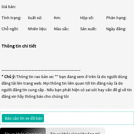
Giá bán:
Tình trạng:
Xuất xứ:
Km:
Hộp số:
Phân hạng:
Chỗ ngồi:
Nhiên liệu:
Màu sắc:
Sản xuất:
Ngày đăng:
Thông tin chi tiết
————————————————————————
* Chú ý:
Thông tin rao bán xe: "
" bạn đang xem ở trên là do người dùng
đăng tải lên trang web. Mọi thông tin liên quan tới tin đăng này là do
người đăng tin cung cấp . Nếu bạn phát hiện có sai sót hay vấn đề gì về tin
đăng xin hãy thông báo cho chúng tôi
Báo cáo tin xe đã bán