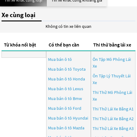
Tin xe khác cùng loại
Tin xe khác cùng khoảng giá
Xe cùng loại
Không có tin xe liên quan
Từ khóa nổi bật
Có thể bạn cần
Thi thử bằng lái xe
Mua bán ô tô
Ôn Tập Mô Phỏng Lái
Xe
Mua bán ô tô
Toyota
Ôn Tập Lý Thuyết Lái
Mua bán ô tô
Honda
Xe
Mua bán ô tô
Lexus
Thi Thử Mô Phỏng Lái
Mua bán ô tô
Bmw
Xe
Mua bán ô tô
Ford
Thi Thử Lái Xe Bằng A1
Mua bán ô tô
Hyundai
Thi Thử Lái Xe Bằng A2
Mua bán ô tô
Mazda
Thi Thử Lái Xe Bằng A3