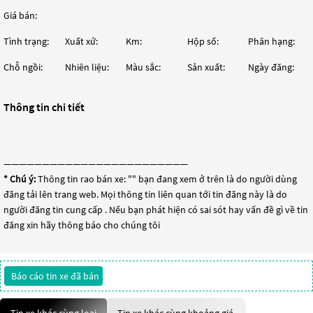
Giá bán:
Tình trạng:
Xuất xứ:
Km:
Hộp số:
Phân hạng:
Chỗ ngồi:
Nhiên liệu:
Màu sắc:
Sản xuất:
Ngày đăng:
Thông tin chi tiết
————————————————————————
* Chú ý:
Thông tin rao bán xe: "
" bạn đang xem ở trên là do người dùng
đăng tải lên trang web. Mọi thông tin liên quan tới tin đăng này là do
người đăng tin cung cấp . Nếu bạn phát hiện có sai sót hay vấn đề gì về tin
đăng xin hãy thông báo cho chúng tôi
Báo cáo tin xe đã bán