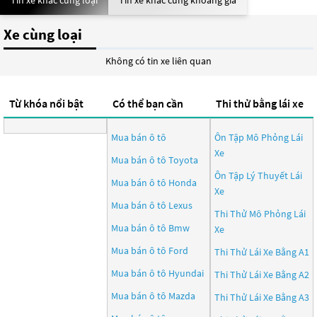
Tin xe khác cùng loại
Tin xe khác cùng khoảng giá
Xe cùng loại
Không có tin xe liên quan
Từ khóa nổi bật
Có thể bạn cần
Thi thử bằng lái xe
Mua bán ô tô
Ôn Tập Mô Phỏng Lái
Xe
Mua bán ô tô
Toyota
Ôn Tập Lý Thuyết Lái
Mua bán ô tô
Honda
Xe
Mua bán ô tô
Lexus
Thi Thử Mô Phỏng Lái
Mua bán ô tô
Bmw
Xe
Mua bán ô tô
Ford
Thi Thử Lái Xe Bằng A1
Mua bán ô tô
Hyundai
Thi Thử Lái Xe Bằng A2
Mua bán ô tô
Mazda
Thi Thử Lái Xe Bằng A3