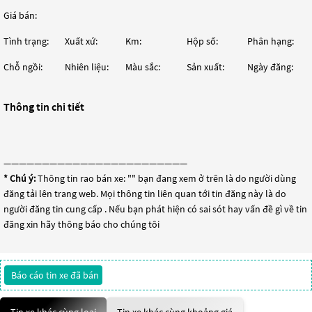
Giá bán:
Tình trạng:
Xuất xứ:
Km:
Hộp số:
Phân hạng:
Chỗ ngồi:
Nhiên liệu:
Màu sắc:
Sản xuất:
Ngày đăng:
Thông tin chi tiết
————————————————————————
* Chú ý:
Thông tin rao bán xe: "
" bạn đang xem ở trên là do người dùng
đăng tải lên trang web. Mọi thông tin liên quan tới tin đăng này là do
người đăng tin cung cấp . Nếu bạn phát hiện có sai sót hay vấn đề gì về tin
đăng xin hãy thông báo cho chúng tôi
Báo cáo tin xe đã bán