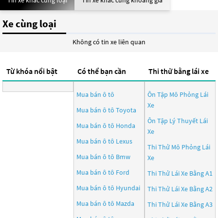
Tin xe khác cùng loại
Tin xe khác cùng khoảng giá
Xe cùng loại
Không có tin xe liên quan
Từ khóa nổi bật
Có thể bạn cần
Thi thử bằng lái xe
Mua bán ô tô
Ôn Tập Mô Phỏng Lái
Xe
Mua bán ô tô
Toyota
Ôn Tập Lý Thuyết Lái
Mua bán ô tô
Honda
Xe
Mua bán ô tô
Lexus
Thi Thử Mô Phỏng Lái
Mua bán ô tô
Bmw
Xe
Mua bán ô tô
Ford
Thi Thử Lái Xe Bằng A1
Mua bán ô tô
Hyundai
Thi Thử Lái Xe Bằng A2
Mua bán ô tô
Mazda
Thi Thử Lái Xe Bằng A3