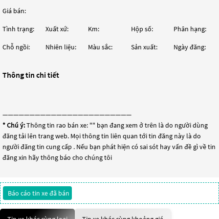
Giá bán:
Tình trạng:
Xuất xứ:
Km:
Hộp số:
Phân hạng:
Chỗ ngồi:
Nhiên liệu:
Màu sắc:
Sản xuất:
Ngày đăng:
Thông tin chi tiết
————————————————————————
* Chú ý:
Thông tin rao bán xe: "
" bạn đang xem ở trên là do người dùng
đăng tải lên trang web. Mọi thông tin liên quan tới tin đăng này là do
người đăng tin cung cấp . Nếu bạn phát hiện có sai sót hay vấn đề gì về tin
đăng xin hãy thông báo cho chúng tôi
Báo cáo tin xe đã bán