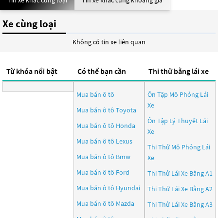
Tin xe khác cùng loại
Tin xe khác cùng khoảng giá
Xe cùng loại
Không có tin xe liên quan
Từ khóa nổi bật
Có thể bạn cần
Thi thử bằng lái xe
Mua bán ô tô
Ôn Tập Mô Phỏng Lái
Xe
Mua bán ô tô
Toyota
Ôn Tập Lý Thuyết Lái
Mua bán ô tô
Honda
Xe
Mua bán ô tô
Lexus
Thi Thử Mô Phỏng Lái
Mua bán ô tô
Bmw
Xe
Mua bán ô tô
Ford
Thi Thử Lái Xe Bằng A1
Mua bán ô tô
Hyundai
Thi Thử Lái Xe Bằng A2
Mua bán ô tô
Mazda
Thi Thử Lái Xe Bằng A3