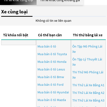
Tin xe khác cùng loại
Tin xe khác cùng khoảng giá
Xe cùng loại
Không có tin xe liên quan
Từ khóa nổi bật
Có thể bạn cần
Thi thử bằng lái xe
Mua bán ô tô
Ôn Tập Mô Phỏng Lái
Xe
Mua bán ô tô
Toyota
Ôn Tập Lý Thuyết Lái
Mua bán ô tô
Honda
Xe
Mua bán ô tô
Lexus
Thi Thử Mô Phỏng Lái
Mua bán ô tô
Bmw
Xe
Mua bán ô tô
Ford
Thi Thử Lái Xe Bằng A1
Mua bán ô tô
Hyundai
Thi Thử Lái Xe Bằng A2
Mua bán ô tô
Mazda
Thi Thử Lái Xe Bằng A3