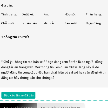
Giá bán:
Tình trạng:
Xuất xứ:
Km:
Hộp số:
Phân hạng:
Chỗ ngồi:
Nhiên liệu:
Màu sắc:
Sản xuất:
Ngày đăng:
Thông tin chi tiết
————————————————————————
* Chú ý:
Thông tin rao bán xe: "
" bạn đang xem ở trên là do người dùng
đăng tải lên trang web. Mọi thông tin liên quan tới tin đăng này là do
người đăng tin cung cấp . Nếu bạn phát hiện có sai sót hay vấn đề gì về tin
đăng xin hãy thông báo cho chúng tôi
Báo cáo tin xe đã bán