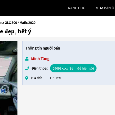
TRANG CHỦ
MUA BÁN Ô
nz GLC 300 4Matic 2020
e đẹp, hết ý
Thông tin người bán
Minh Tùng
Điện thoại:
09693xxxx (Bấm để hiện số)
Địa chỉ:
TP HCM