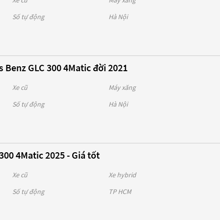
Xe cũ
Máy xăng
Số tự động
Hà Nội
 Benz GLC 300 4Matic đời 2021
Xe cũ
Máy xăng
Số tự động
Hà Nội
00 4Matic 2025 - Giá tốt
Xe cũ
Xe hybrid
Số tự động
TP HCM