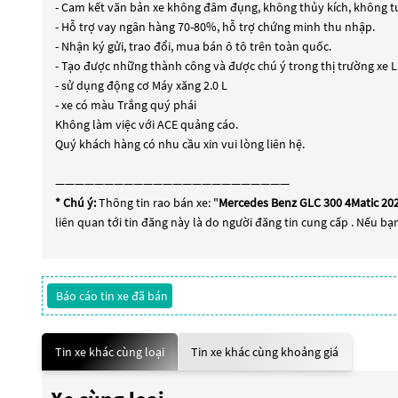
- Cam kết văn bản xe không đâm đụng, không thủy kích, không tua
- Hỗ trợ vay ngân hàng 70-80%, hỗ trợ chứng minh thu nhập.
- Nhận ký gửi, trao đổi, mua bán ô tô trên toàn quốc.
- Tạo được những thành công và được chú ý trong thị trường xe 
- sử dụng động cơ Máy xăng 2.0 L
- xe có màu Trắng quý phái
Không làm việc với ACE quảng cáo.
Quý khách hàng có nhu cầu xin vui lòng liên hệ.
————————————————————————
* Chú ý:
Thông tin rao bán xe: "
Mercedes Benz GLC 300 4Matic 2020
liên quan tới tin đăng này là do người đăng tin cung cấp . Nếu bạ
Báo cáo tin xe đã bán
Tin xe khác cùng loại
Tin xe khác cùng khoảng giá