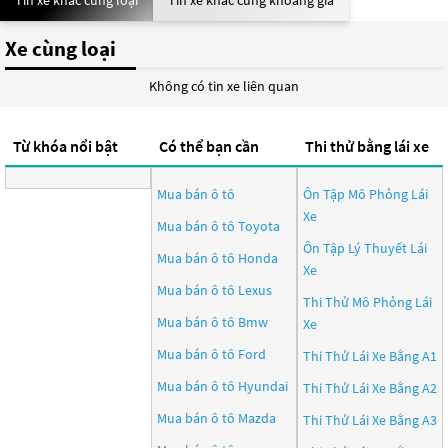
Tin xe khác cùng loại
Tin xe khác cùng khoảng giá
Xe cùng loại
Không có tin xe liên quan
Từ khóa nổi bật
Có thể bạn cần
Thi thử bằng lái xe
Mua bán ô tô
Ôn Tập Mô Phỏng Lái
Xe
Mua bán ô tô
Toyota
Ôn Tập Lý Thuyết Lái
Mua bán ô tô
Honda
Xe
Mua bán ô tô
Lexus
Thi Thử Mô Phỏng Lái
Mua bán ô tô
Bmw
Xe
Mua bán ô tô
Ford
Thi Thử Lái Xe Bằng A1
Mua bán ô tô
Hyundai
Thi Thử Lái Xe Bằng A2
Mua bán ô tô
Mazda
Thi Thử Lái Xe Bằng A3