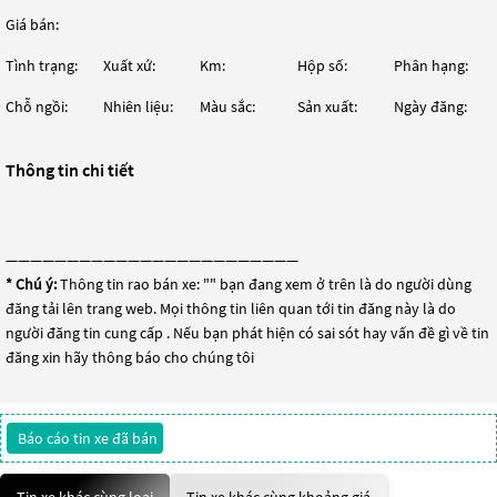
Giá bán:
Tình trạng:
Xuất xứ:
Km:
Hộp số:
Phân hạng:
Chỗ ngồi:
Nhiên liệu:
Màu sắc:
Sản xuất:
Ngày đăng:
Thông tin chi tiết
————————————————————————
* Chú ý:
Thông tin rao bán xe: "
" bạn đang xem ở trên là do người dùng
đăng tải lên trang web. Mọi thông tin liên quan tới tin đăng này là do
người đăng tin cung cấp . Nếu bạn phát hiện có sai sót hay vấn đề gì về tin
đăng xin hãy thông báo cho chúng tôi
Báo cáo tin xe đã bán