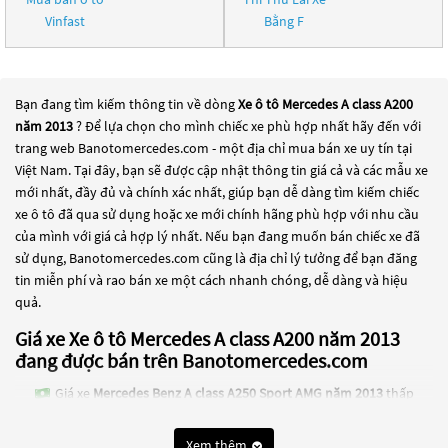
Vinfast
Bằng F
Bạn đang tìm kiếm thông tin về dòng
Xe ô tô Mercedes A class A200
năm 2013
? Để lựa chọn cho mình chiếc xe phù hợp nhất hãy đến với
trang web Banotomercedes.com - một địa chỉ mua bán xe uy tín tại
Việt Nam. Tại đây, bạn sẽ được cập nhật thông tin giá cả và các mẫu xe
mới nhất, đầy đủ và chính xác nhất, giúp bạn dễ dàng tìm kiếm chiếc
xe ô tô đã qua sử dụng hoặc xe mới chính hãng phù hợp với nhu cầu
của mình với giá cả hợp lý nhất. Nếu bạn đang muốn bán chiếc xe đã
sử dụng, Banotomercedes.com cũng là địa chỉ lý tưởng để bạn đăng
tin miễn phí và rao bán xe một cách nhanh chóng, dễ dàng và hiệu
quả.
Giá xe Xe ô tô Mercedes A class A200 năm 2013
đang được bán trên Banotomercedes.com
Giá xe
Mercedes Benz A class A250 Sport AMG năm 2013
thấp
nhất là 350 Triệu
Xem thêm
Các dòng
Xe ô tô Mercedes A class A200 năm 2013
đang trở thành một