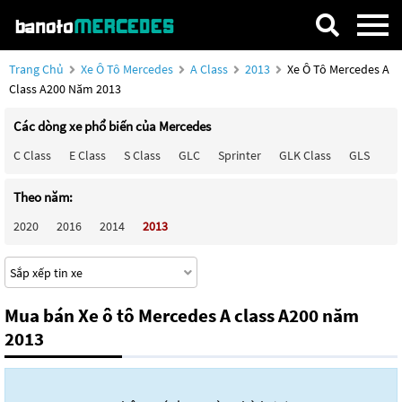
Trang Chủ
Xe Ô Tô Mercedes
A Class
2013
Xe Ô Tô Mercedes A
Class A200 Năm 2013
Các dòng xe phổ biến của Mercedes
C Class
E Class
S Class
GLC
Sprinter
GLK Class
GLS
Ma
Theo năm:
2020
2016
2014
2013
Mua bán Xe ô tô Mercedes A class A200 năm
2013