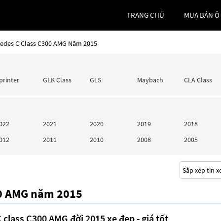
TRANG CHỦ
MUA BÁN Ô
cedes C Class C300 AMG Năm 2015
printer
GLK Class
GLS
Maybach
CLA Class
022
2021
2020
2019
2018
012
2011
2010
2008
2005
00 AMG năm 2015
class C300 AMG đời 2015 xe đẹp - giá tốt