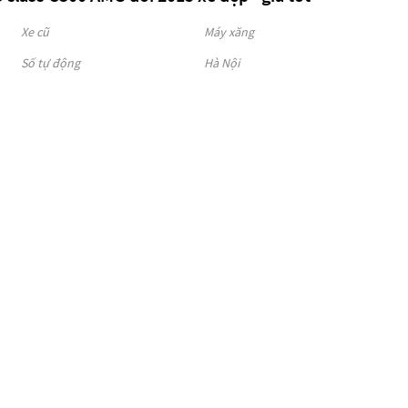
Xe cũ
Máy xăng
Số tự động
Hà Nội