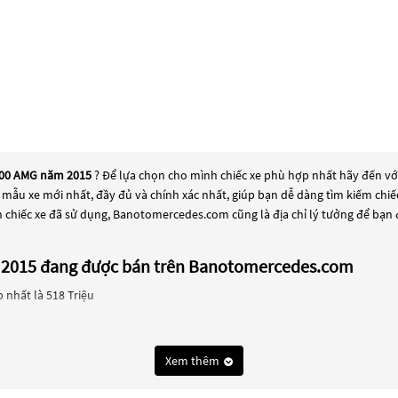
C300 AMG năm 2015
? Để lựa chọn cho mình chiếc xe phù hợp nhất hãy đến vớ
các mẫu xe mới nhất, đầy đủ và chính xác nhất, giúp bạn dễ dàng tìm kiếm ch
 chiếc xe đã sử dụng, Banotomercedes.com cũng là địa chỉ lý tưởng để bạn
ăm 2015 đang được bán trên Banotomercedes.com
 nhất là 518 Triệu
460 Triệu
t là 505 Triệu
Xem thêm
t là 550 Triệu