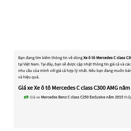
Bạn đang tìm kiếm thông tin về dòng
Xe ô tô Mercedes C class 
tại Việt Nam. Tại đây, bạn sẽ được cập nhật thông tin giá cả và 
nhu cầu của mình với giá cả hợp lý nhất. Nếu bạn đang muốn bán
và hiệu quả.
Giá xe Xe ô tô Mercedes C class C300 AMG n
Giá xe
Mercedes Benz C class C250 Exclusive năm 2015
thấp
Giá xe
Mercedes Benz C class C200 năm 2015
thấp nhất là 
Giá xe
Mercedes Benz C class C250 AMG năm 2015
thấp nhấ
Giá xe
Mercedes Benz C class C300 AMG năm 2015
thấp nhấ