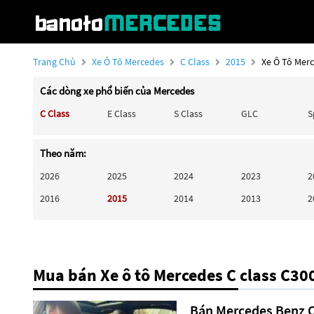
Trang Chủ
Xe Ô Tô Mercedes
C Class
2015
Xe Ô Tô Mer
Các dòng xe phổ biến của Mercedes
C Class
E Class
S Class
GLC
S
Theo năm:
2026
2025
2024
2023
2
2016
2015
2014
2013
2
Mua bán Xe ô tô Mercedes C class C3
Bán Mercedes Benz C 