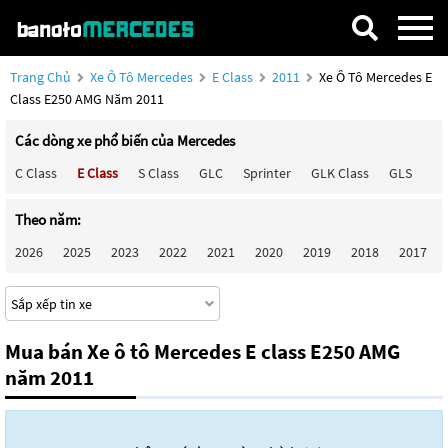
Trang Chủ
Xe Ô Tô Mercedes
E Class
2011
Xe Ô Tô Mercedes E
Class E250 AMG Năm 2011
Các dòng xe phổ biến của Mercedes
C Class
E Class
S Class
GLC
Sprinter
GLK Class
GLS
Ma
Theo năm:
2026
2025
2023
2022
2021
2020
2019
2018
2017
Mua bán Xe ô tô Mercedes E class E250 AMG
năm 2011