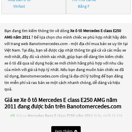
Vinfast
Bằng F
Bạn đang tìm kiếm thông tin về dòng
Xe ô tô Mercedes E class E250
AMG năm 2011
? Để lựa chọn cho mình chiếc xe phù hợp nhất hãy đến
với trang web Banotomercedes.com - một địa chỉ mua bán xe uy tín tại
Việt Nam. Tại đây, bạn sẽ được cập nhật thông tin giá cả và các mẫu xe
mới nhất, đầy đủ và chính xác nhất, giúp bạn dễ dàng tìm kiếm chiếc
xe ô tô đã qua sử dụng hoặc xe mới chính hãng phù hợp với nhu cầu
của mình với giá cả hợp lý nhất. Nếu bạn đang muốn bán chiếc xe đã
sử dụng, Banotomercedes.com cũng là địa chỉ lý tưởng để bạn đăng
tin miễn phí và rao bán xe một cách nhanh chóng, dễ dàng và hiệu
quả.
Giá xe Xe ô tô Mercedes E class E250 AMG năm
2011 đang được bán trên Banotomercedes.com
Giá xe
Mercedes Benz E class E250 năm 2011
thấp nhất là 318
Triệu
Xem thêm
Giá xe
Mercedes Benz E class E300 năm 2011
thấp nhất là 335