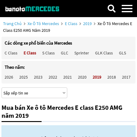
Trang Chủ
Xe Ô Tô Mercedes
E Class
2019
Xe Ô Tô Mercedes E
Class E250 AMG Năm 2019
Các dòng xe phổ biến của Mercedes
C Class
E Class
S Class
GLC
Sprinter
GLK Class
GLS
Ma
Theo năm:
2026
2025
2023
2022
2021
2020
2019
2018
2017
Mua bán Xe ô tô Mercedes E class E250 AMG
năm 2019