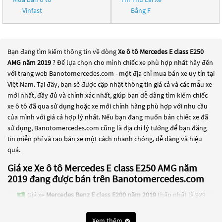
Vinfast
Bằng F
Bạn đang tìm kiếm thông tin về dòng
Xe ô tô Mercedes E class E250
AMG năm 2019
? Để lựa chọn cho mình chiếc xe phù hợp nhất hãy đến
với trang web Banotomercedes.com - một địa chỉ mua bán xe uy tín tại
Việt Nam. Tại đây, bạn sẽ được cập nhật thông tin giá cả và các mẫu xe
mới nhất, đầy đủ và chính xác nhất, giúp bạn dễ dàng tìm kiếm chiếc
xe ô tô đã qua sử dụng hoặc xe mới chính hãng phù hợp với nhu cầu
của mình với giá cả hợp lý nhất. Nếu bạn đang muốn bán chiếc xe đã
sử dụng, Banotomercedes.com cũng là địa chỉ lý tưởng để bạn đăng
tin miễn phí và rao bán xe một cách nhanh chóng, dễ dàng và hiệu
quả.
Giá xe Xe ô tô Mercedes E class E250 AMG năm
2019 đang được bán trên Banotomercedes.com
Giá xe
Mercedes Benz E class E200 năm 2019
thấp nhất là 929
Triệu
Xem thêm
Giá xe
Mercedes Benz E class E200 Sport năm 2019
thấp nhất là