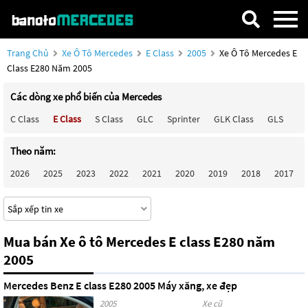
Trang Chủ
Xe Ô Tô Mercedes
E Class
2005
Xe Ô Tô Mercedes E
Class E280 Năm 2005
Các dòng xe phổ biến của Mercedes
C Class
E Class
S Class
GLC
Sprinter
GLK Class
GLS
Ma
Theo năm:
2026
2025
2023
2022
2021
2020
2019
2018
2017
Mua bán Xe ô tô Mercedes E class E280 năm
2005
Mercedes Benz E class E280 2005 Máy xăng, xe đẹp
2005
Xe cũ