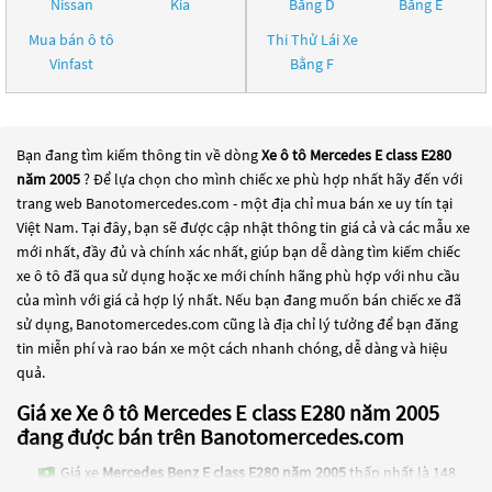
Nissan
Kia
Bằng D
Bằng E
Mua bán ô tô
Thi Thử Lái Xe
Vinfast
Bằng F
Bạn đang tìm kiếm thông tin về dòng
Xe ô tô Mercedes E class E280
năm 2005
? Để lựa chọn cho mình chiếc xe phù hợp nhất hãy đến với
trang web Banotomercedes.com - một địa chỉ mua bán xe uy tín tại
Việt Nam. Tại đây, bạn sẽ được cập nhật thông tin giá cả và các mẫu xe
mới nhất, đầy đủ và chính xác nhất, giúp bạn dễ dàng tìm kiếm chiếc
xe ô tô đã qua sử dụng hoặc xe mới chính hãng phù hợp với nhu cầu
của mình với giá cả hợp lý nhất. Nếu bạn đang muốn bán chiếc xe đã
sử dụng, Banotomercedes.com cũng là địa chỉ lý tưởng để bạn đăng
tin miễn phí và rao bán xe một cách nhanh chóng, dễ dàng và hiệu
quả.
Giá xe Xe ô tô Mercedes E class E280 năm 2005
đang được bán trên Banotomercedes.com
Giá xe
Mercedes Benz E class E280 năm 2005
thấp nhất là 148