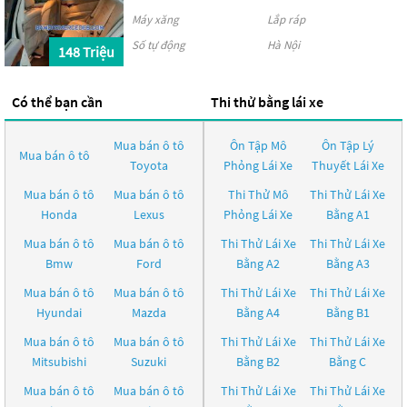
Máy xăng
Lắp ráp
Số tự động
Hà Nội
148 Triệu
Có thể bạn cần
Thi thử bằng lái xe
Mua bán ô tô
Ôn Tập Mô
Ôn Tập Lý
Mua bán ô tô
Toyota
Phỏng Lái Xe
Thuyết Lái Xe
Mua bán ô tô
Mua bán ô tô
Thi Thử Mô
Thi Thử Lái Xe
Honda
Lexus
Phỏng Lái Xe
Bằng A1
Mua bán ô tô
Mua bán ô tô
Thi Thử Lái Xe
Thi Thử Lái Xe
Bmw
Ford
Bằng A2
Bằng A3
Mua bán ô tô
Mua bán ô tô
Thi Thử Lái Xe
Thi Thử Lái Xe
Hyundai
Mazda
Bằng A4
Bằng B1
Mua bán ô tô
Mua bán ô tô
Thi Thử Lái Xe
Thi Thử Lái Xe
Mitsubishi
Suzuki
Bằng B2
Bằng C
Mua bán ô tô
Mua bán ô tô
Thi Thử Lái Xe
Thi Thử Lái Xe