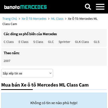
Trang Chủ
Xe Ô Tô Mercedes
ML Class
Xe Ô Tô Mercedes ML
Class Cam
Các dòng xe phổ biến của Mercedes
C Class
E Class
S Class
GLC
Sprinter
GLK Class
GLS
Ma
Theo năm:
2007
Mua bán Xe ô tô Mercedes ML Class Cam
Không có tin xe nào phù hợp!