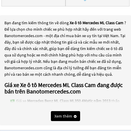
Bạn đang tìm kiếm thông tin về dòng
Xe ô tô Mercedes ML Class Cam
?
Để lựa chọn cho mình chiếc xe phù hợp nhất hãy đến với trang web
Banotomercedes.com - một địa chỉ mua bán xe uy tín tại Việt Nam. Tại
đây, bạn sẽ được cập nhật thông tin giá cả và các mẫu xe mới nhất,
đầy đủ và chính xác nhất, giúp bạn dễ dàng tìm kiếm chiếc xe ô tô đã
qua sử dụng hoặc xe mới chính hãng phù hợp với nhu cầu của mình
với giá cả hợp lý nhất. Nếu bạn đang muốn bán chiếc xe đã sử dụng,
Banotomercedes.com cũng là địa chỉ lý tưởng để bạn đăng tin miễn
phí và rao bán xe một cách nhanh chóng, dễ dàng và hiệu quả.
Giá xe Xe ô tô Mercedes ML Class Cam đang được
bán trên Banotomercedes.com
Giá xe
Mercedes Benz ML Class ML350 4Matic năm 2013
thấp
nhất là 1 Tỷ
Xem thêm
Giá xe
Mercedes Benz ML Class ML350 năm 2007
thấp nhất là
250 Triệu