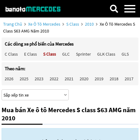
Trang Chủ
Xe Ô Tô Mercedes
S Class
2010
Xe Ô Tô Mercedes S
Class S63 AMG Năm 2010
Các dòng xe phổ biến của Mercedes
C Class
E Class
S Class
GLC
Sprinter
GLK Class
GLS
Ma
Theo năm:
2026
2025
2023
2022
2021
2020
2019
2018
2017
Mua bán Xe ô tô Mercedes S class S63 AMG năm
2010