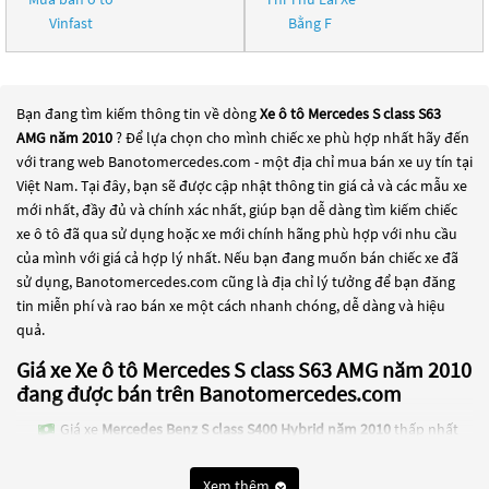
Vinfast
Bằng F
Bạn đang tìm kiếm thông tin về dòng
Xe ô tô Mercedes S class S63
AMG năm 2010
? Để lựa chọn cho mình chiếc xe phù hợp nhất hãy đến
với trang web Banotomercedes.com - một địa chỉ mua bán xe uy tín tại
Việt Nam. Tại đây, bạn sẽ được cập nhật thông tin giá cả và các mẫu xe
mới nhất, đầy đủ và chính xác nhất, giúp bạn dễ dàng tìm kiếm chiếc
xe ô tô đã qua sử dụng hoặc xe mới chính hãng phù hợp với nhu cầu
của mình với giá cả hợp lý nhất. Nếu bạn đang muốn bán chiếc xe đã
sử dụng, Banotomercedes.com cũng là địa chỉ lý tưởng để bạn đăng
tin miễn phí và rao bán xe một cách nhanh chóng, dễ dàng và hiệu
quả.
Giá xe Xe ô tô Mercedes S class S63 AMG năm 2010
đang được bán trên Banotomercedes.com
Giá xe
Mercedes Benz S class S400 Hybrid năm 2010
thấp nhất
là 350 Triệu
Xem thêm
Các dòng
Xe ô tô Mercedes S class S63 AMG năm 2010
đang trở thành