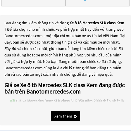
Bạn đang tìm kiếm thông tin về dòng
Xe ô tô Mercedes SLK class Kem
? Để lựa chọn cho mình chiếc xe phù hợp nhất hãy đến với trang web
Banotomercedes.com - một địa chỉ mua bán xe uy tín tại Việt Nam. Tại
đây, bạn sẽ được cập nhật thông tin giá cả và các mẫu xe mới nhất,
đầy đủ và chính xác nhất, giúp bạn dễ dàng tìm kiếm chiếc xe ô tô đã
qua sử dụng hoặc xe mới chính hãng phù hợp với nhu cầu của mình
với giá cả hợp lý nhất. Nếu bạn đang muốn bán chiếc xe đã sử dụng,
Banotomercedes.com cũng là địa chỉ lý tưởng để bạn đăng tin miễn
phí và rao bán xe một cách nhanh chóng, dễ dàng và hiệu quả.
Giá xe Xe ô tô Mercedes SLK class Kem đang được
bán trên Banotomercedes.com
Giá xe
Mercedes Benz SLK class SLK 350 năm 2009
thấp nhất là
879 Triệu
Xem thêm
Giá xe
Mercedes Benz SLK class SLK 200 năm 2009
thấp nhất là
300 Triệu