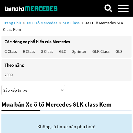
Trang Chủ
Xe Ô Tô Mercedes
SLK Class
Xe Ô Tô Mercedes SLK
Class Kem
Các dòng xe phổ biến của Mercedes
C Class
E Class
S Class
GLC
Sprinter
GLK Class
GLS
Ma
Theo năm:
2009
Mua bán Xe ô tô Mercedes SLK class Kem
Không có tin xe nào phù hợp!