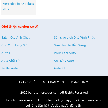
Mercedes benz c class
2017
Giới thiệu sanlon xe cũ
Salon Oto Anh Châu
Sàn giao dịch Ô tô Vĩnh Phúc
Chợ Ô Tô Lạng Sơn
Siêu thị ô tô Bắc Giang
Auto HĐ
Phúc Lâm Auto
Auto Chữ Tín
An Hưng Auto
Sỹ Mai Auto
Auto 31
TRANG CHỦ
MUA BÁN Ô TÔ
ĐĂNG TIN XE
2020 banotomercedes.com All Rights Reserved
banotomercedes.com không bán xe trực tiếp, quý khách mua xe xin
vui lòng liên hệ trực tiếp người đăng tin.