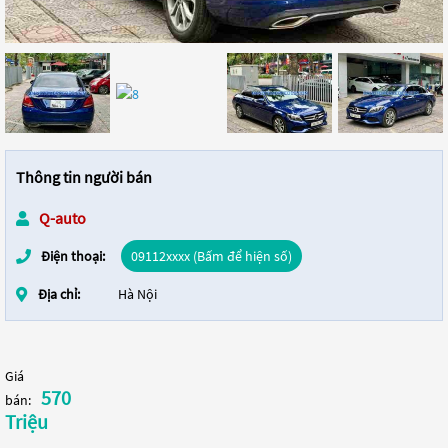
Thông tin người bán
Q-auto
Điện thoại:
09112xxxx (Bấm để hiện số)
Địa chỉ:
Hà Nội
Giá
570
bán:
Triệu