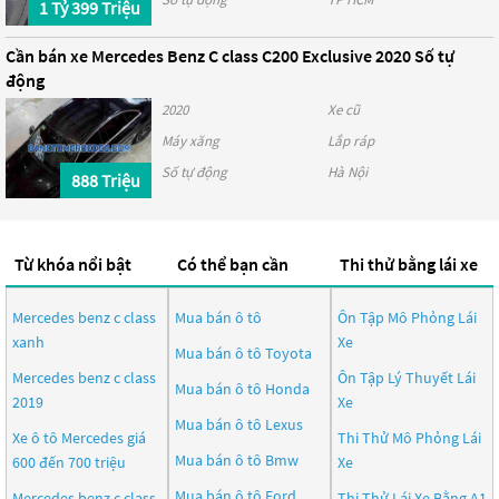
1 Tỷ 399 Triệu
Cần bán xe Mercedes Benz C class C200 Exclusive 2020 Số tự
động
2020
Xe cũ
Máy xăng
Lắp ráp
Số tự động
Hà Nội
888 Triệu
Từ khóa nổi bật
Có thể bạn cần
Thi thử bằng lái xe
Mercedes benz c class
Mua bán ô tô
Ôn Tập Mô Phỏng Lái
xanh
Xe
Mua bán ô tô
Toyota
Mercedes benz c class
Ôn Tập Lý Thuyết Lái
Mua bán ô tô
Honda
2019
Xe
Mua bán ô tô
Lexus
Xe ô tô Mercedes giá
Thi Thử Mô Phỏng Lái
Mua bán ô tô
Bmw
600 đến 700 triệu
Xe
Mua bán ô tô
Ford
Mercedes benz c class
Thi Thử Lái Xe Bằng A1