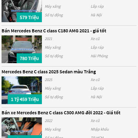
Máy xăng
Lắp ráp
Số tự động
Hà Nội
579 Triệu
Bán Mercedes Benz C class C180 AMG 2021 - giá tốt
2021
Xe cũ
Máy xăng
Lắp ráp
Số tự động
Hải Phòng
780 Triệu
Mercedes Benz C class 2025 Sedan màu Trắng
2025
Xe cũ
Máy xăng
Lắp ráp
Số tự động
Hà Nội
1 Tỷ 459 Triệu
Bán xe Mercedes Benz C class C300 AMG đời 2022 - Giá tốt
2022
Xe cũ
Máy xăng
Nhập khẩu
Số tự động
TP HCM