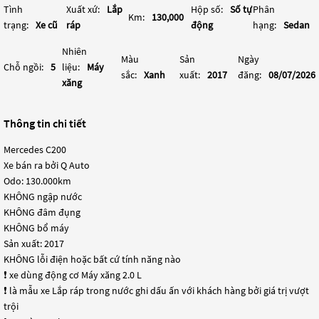
Tình
Xuất xứ:
Lắp
Hộp số:
Số tự
Phân
Km:
130,000
trạng:
Xe cũ
ráp
động
hạng:
Sedan
Nhiên
Màu
Sản
Ngày
Chỗ ngồi:
5
liệu:
Máy
sắc:
Xanh
xuất:
2017
đăng:
08/07/2026
xăng
Thông tin chi tiết
Mercedes C200
Xe bán ra bởi Q Auto
Odo: 130.000km
‍KHÔNG ngập nước
‍KHÔNG đâm đụng
‍KHÔNG bổ máy
Sản xuất: 2017
‍KHÔNG lỗi điện hoặc bất cứ tính năng nào
❗️ xe dùng động cơ Máy xăng 2.0 L
❗️ là mẫu xe Lắp ráp trong nước ghi dấu ấn với khách hàng bởi giá trị vượt
trội